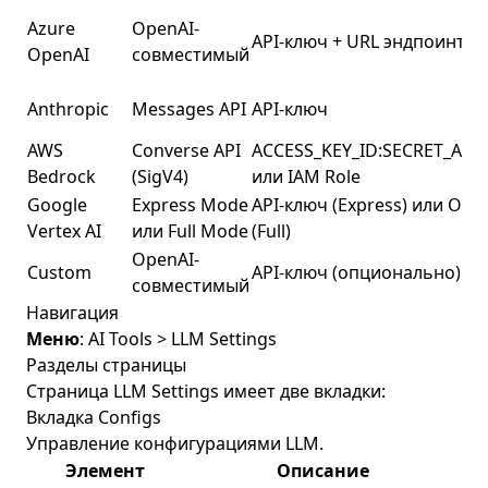
Azure
OpenAI-
API-ключ + URL эндпоинта
OpenAI
совместимый
Anthropic
Messages API
API-ключ
AWS
Converse API
ACCESS_KEY_ID:SECRET_ACC
Bedrock
(SigV4)
или IAM Role
Google
Express Mode
API-ключ (Express) или OAu
Vertex AI
или Full Mode
(Full)
OpenAI-
Custom
API-ключ (опционально)
совместимый
Навигация
Меню
: AI Tools > LLM Settings
Разделы страницы
Страница LLM Settings имеет две вкладки:
Вкладка Configs
Управление конфигурациями LLM.
Элемент
Описание