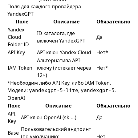
Поля для каждого провайдера
YandexGPT
Поле
Описание
Обязательно
Yandex
ID каталога, где
Cloud
Да
включен YandexGPT
Folder ID
API Key
API-ключ Yandex Cloud
Нет*
Альтернатива API-
IAM Token
ключу (истекает через
Нет*
12ч)
*Необходим либо API Key, либо IAM Token.
Модели:
,
.
yandexgpt-5-lite
yandexgpt-5
OpenAI
Поле
Описание
Обязательно
API
API-ключ OpenAI (sk-…)
Да
Key
Пользовательский эндпоинт
Base
(по умолчанию:
Нет