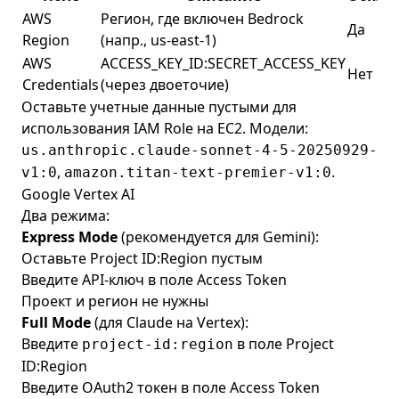
AWS
Регион, где включен Bedrock
Да
Region
(напр., us-east-1)
AWS
ACCESS_KEY_ID:SECRET_ACCESS_KEY
Нет
Credentials
(через двоеточие)
Оставьте учетные данные пустыми для
использования IAM Role на EC2. Модели:
us.anthropic.claude-sonnet-4-5-20250929-
,
.
v1:0
amazon.titan-text-premier-v1:0
Google Vertex AI
Два режима:
Express Mode
(рекомендуется для Gemini):
Оставьте Project ID:Region пустым
Введите API-ключ в поле Access Token
Проект и регион не нужны
Full Mode
(для Claude на Vertex):
Введите
в поле Project
project-id:region
ID:Region
Введите OAuth2 токен в поле Access Token