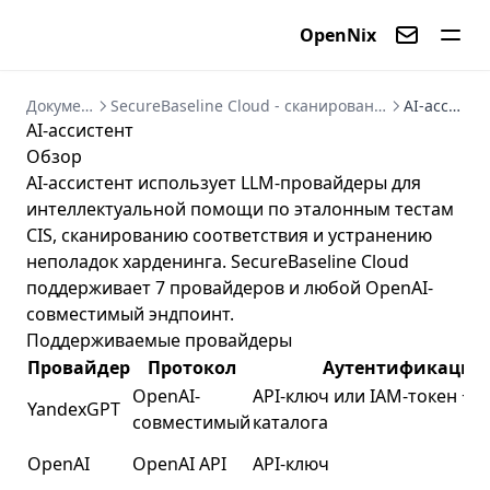
OpenNix
Контакты
Документация
SecureBaseline Cloud - сканирование CIS и усиление Linux
AI-ассистент
AI-ассистент
Обзор
AI-ассистент использует LLM-провайдеры для
интеллектуальной помощи по эталонным тестам
CIS, сканированию соответствия и устранению
неполадок харденинга. SecureBaseline Cloud
поддерживает 7 провайдеров и любой OpenAI-
совместимый эндпоинт.
Поддерживаемые провайдеры
Провайдер
Протокол
Аутентификация
OpenAI-
API-ключ или IAM-токен + I
YandexGPT
совместимый
каталога
OpenAI
OpenAI API
API-ключ