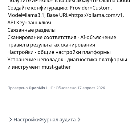
Получите API-ключ в вашем аккаунте Ollama Cloud
Создайте конфигурацию: Provider=Custom,
Model=llama3.1, Base URL=https://ollama.com/v1,
API Key=ваш-ключ
Связанные разделы
Сканирование соответствия
- AI-объяснение
правил в результатах сканирования
Настройки
- общие настройки платформы
Устранение неполадок
- диагностика платформы
и инструмент must-gather
Проверено
OpenNix LLC
· Обновлено
17 апреля 2026
Настройки
Журнал аудита