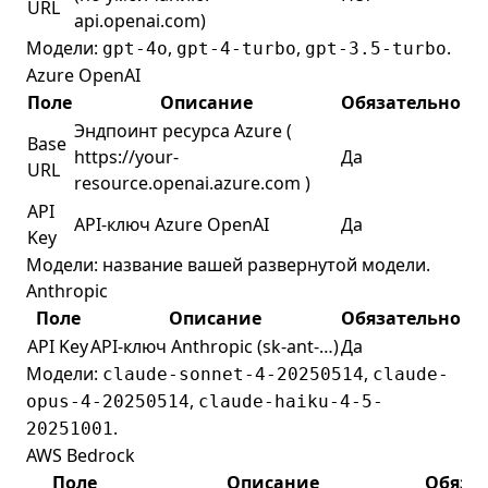
URL
api.openai.com)
Модели:
,
,
.
gpt-4o
gpt-4-turbo
gpt-3.5-turbo
Azure OpenAI
Поле
Описание
Обязательно
Эндпоинт ресурса Azure (
Base
https://your-
Да
URL
resource.openai.azure.com
)
API
API-ключ Azure OpenAI
Да
Key
Модели: название вашей развернутой модели.
Anthropic
Поле
Описание
Обязательно
API Key
API-ключ Anthropic (sk-ant-…)
Да
Модели:
,
claude-sonnet-4-20250514
claude-
,
opus-4-20250514
claude-haiku-4-5-
.
20251001
AWS Bedrock
Поле
Описание
Обяза