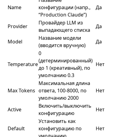
Название
Name
конфигурации (напр.,
Да
“Production Claude”)
Провайдер LLM из
Provider
Да
выпадающего списка
Название модели
Model
Да
(вводится вручную)
0
(детерминированный)
Temperature
Нет
до 1 (креативный), по
умолчанию 0.3
Максимальная длина
Max Tokens
ответа, 100-8000, по
Нет
умолчанию 2000
Включить/выключить
Active
Нет
конфигурацию
Установить как
Default
конфигурацию по
Нет
умолчанию