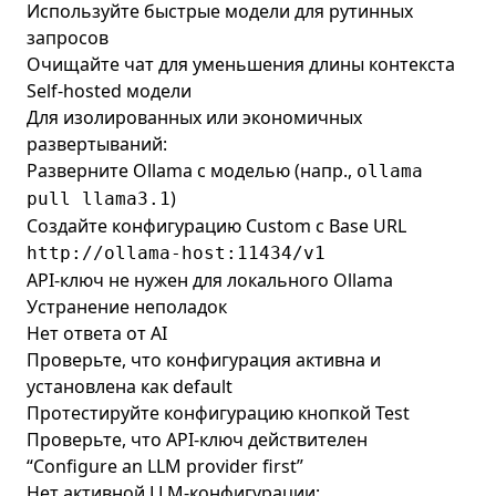
Используйте быстрые модели для рутинных
запросов
Очищайте чат для уменьшения длины контекста
Self-hosted модели
Для изолированных или экономичных
развертываний:
Разверните Ollama с моделью (напр.,
ollama
)
pull llama3.1
Создайте конфигурацию Custom с Base URL
http://ollama-host:11434/v1
API-ключ не нужен для локального Ollama
Устранение неполадок
Нет ответа от AI
Проверьте, что конфигурация активна и
установлена как default
Протестируйте конфигурацию кнопкой Test
Проверьте, что API-ключ действителен
“Configure an LLM provider first”
Нет активной LLM-конфигурации: