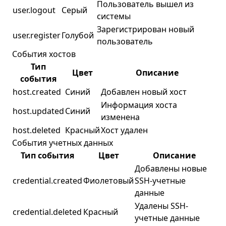
Пользователь вышел из
user.logout
Серый
системы
Зарегистрирован новый
user.register
Голубой
пользователь
События хостов
Тип
Цвет
Описание
события
host.created
Синий
Добавлен новый хост
Информация хоста
host.updated
Синий
изменена
host.deleted
Красный
Хост удален
События учетных данных
Тип события
Цвет
Описание
Добавлены новые
credential.created
Фиолетовый
SSH-учетные
данные
Удалены SSH-
credential.deleted
Красный
учетные данные