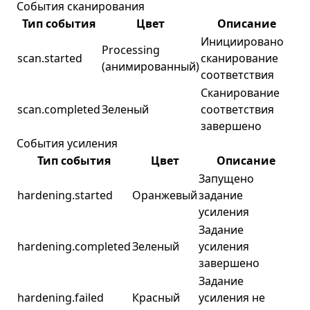
События сканирования
Тип события
Цвет
Описание
Инициировано
Processing
scan.started
сканирование
(анимированный)
соответствия
Сканирование
scan.completed
Зеленый
соответствия
завершено
События усиления
Тип события
Цвет
Описание
Запущено
hardening.started
Оранжевый
задание
усиления
Задание
hardening.completed
Зеленый
усиления
завершено
Задание
hardening.failed
Красный
усиления не