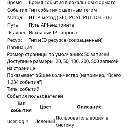
Время
Время события в локальном формате
Событие
Тип события с цветным тегом
Метод
HTTP-метод (GET, POST, PUT, DELETE)
Путь
Путь API-эндпоинта
IP-адрес
Исходный IP запроса
Ресурс
Тип и ID ресурса (сокращенный)
Пагинация
Размер страницы по умолчанию: 50 записей
Доступные размеры: 20, 50, 100, 200, 500 записей
на странице
Показывает общее количество (например, “Всего
1,234 события”)
Типы событий
События пользователей
Тип
Цвет
Описание
события
Пользователь вошел в
user.login
Зеленый
систему