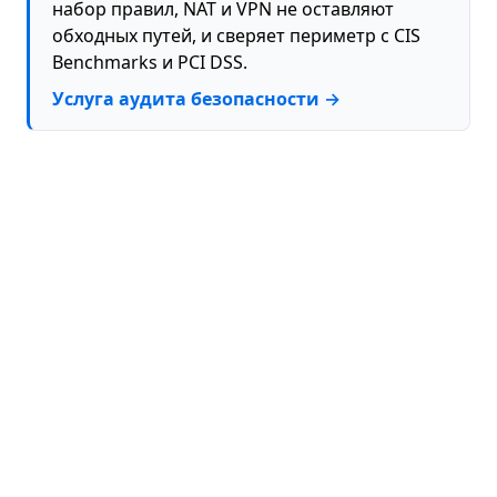
набор правил, NAT и VPN не оставляют
Bridge with Firewall (L2 Filtering)
обходных путей, и сверяет периметр с CIS
UUID
DHCP Relay through GRE-Bridge
Benchmarks и PCI DSS.
Пароль
Ansible Automation for VyOS
Услуга аудита безопасности →
Ссылка на форму строки
О нас
Контакты
Политика конфиденциальности
Условия (EULA)
GitHub