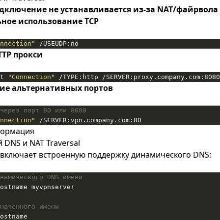
дключение не устанавливается из-за NAT/файрвола
ное использование TCP
nnection"
 /USEUDP:no
TTP прокси
t 
"Connection"
 /TYPE:http /SERVER:proxy.company.com:8080
ие альтернативных портов
через порт 80 или 8080
nnection"
 /SERVER:vpn.company.com:80
формация
DNS и NAT Traversal
N включает встроенную поддержку динамического DNS:
намического DNS имени
наченного имени
ostname