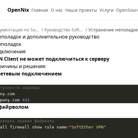
OpenNix
Главная
О нас
Наши проекты
Услуги
OpenSour
Документация по SoftEther VPN
Руководство SoftEther VPN
еполадок и дополнительное руководство
еполадок
дключения
 Client не может подключиться к серверу
ричины и решения:
сетевым подключением
тупности сервера
pany.com 
443
 файрволом
оверка правил файрвола
all firewall show rule name
=
"SoftEther VPN"