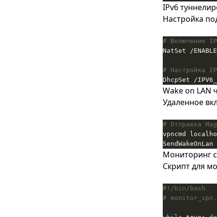
миграция
IPv6 туннели
Ссылка на форму строки
Правила файрвола pfSense -
Настройка под
создание и управление ими
# Включение IP
Расписания правил
файрвола pfSense -
управление по времени
# Настройка IP
DhcpSet /IPV6_
Wake on LAN 
Удаленное вк
# Отправка Mag
SendWakeOnLan 
Мониторинг 
Скрипт для м
# monitor_vpn.