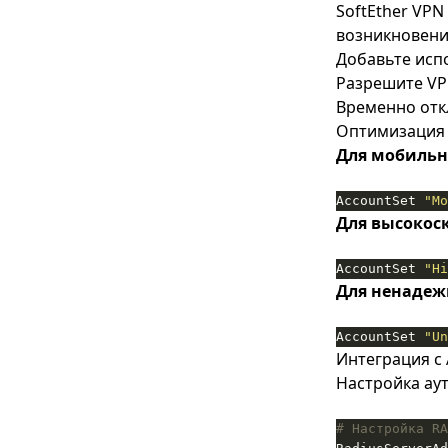
SoftEther VP
возникновени
Добавьте исп
Разрешите VP
Временно отк
Оптимизация 
Для мобильн
AccountSet 
"Mo
Для высокос
AccountSet 
"Hi
Для ненадеж
AccountSet 
"Un
Интеграция с A
Настройка аут
# Настройка RA