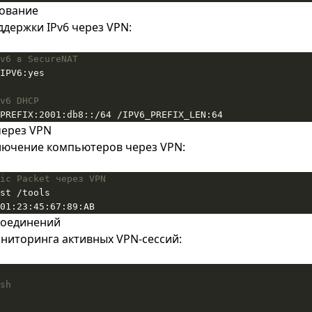
рование
держки IPv6 через VPN:
v6 в SecureNAT
v6 DHCP
PREFIX:2001:db8::/64 /IPV6_PREFIX_LEN:64
через VPN
лючение компьютеров через VPN:
ic Packet через VPN
01:23:45:67:89:AB
соединений
ониторинга активных VPN-сессий:
sh