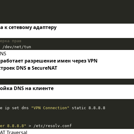
а к сетевому адаптеру
ерка прав
 /dev/net/tun
DNS
 работает разрешение имен через VPN
троек DNS в SecureNAT
ройка DNS на клиенте
e ip set dns 
"VPN Connection"
er 8.8.8.8"
 > /etc/resolv.conf
T Traversal