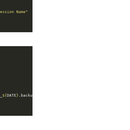
ession Name"
_
${
DATE
}