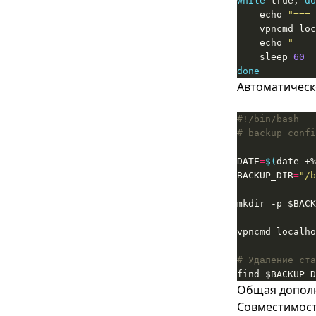
while
 true; 
do
    echo 
"=== 
    vpncmd loc
    echo 
"====
    sleep 
60
done
Автоматическ
# backup_confi
DATE
=
$(
date +%
BACKUP_DIR
=
"/b
vpncmd localho
# Удаление ста
find $BACKUP_D
Общая допол
Совместимост