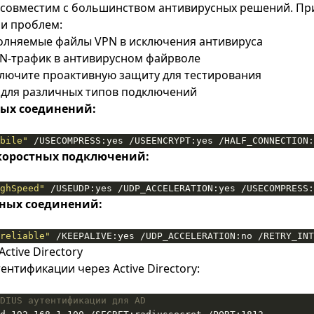
N совместим с большинством антивирусных решений. Пр
и проблем:
олняемые файлы VPN в исключения антивируса
N-трафик в антивирусном файрволе
лючите проактивную защиту для тестирования
для различных типов подключений
ых соединений:
bile"
 /USECOMPRESS:yes /USEENCRYPT:yes /HALF_CONNECTION:
коростных подключений:
ghSpeed"
 /USEUDP:yes /UDP_ACCELERATION:yes /USECOMPRESS:
ных соединений:
reliable"
 /KEEPALIVE:yes /UDP_ACCELERATION:no /RETRY_INT
ctive Directory
ентификации через Active Directory:
DIUS аутентификации для AD