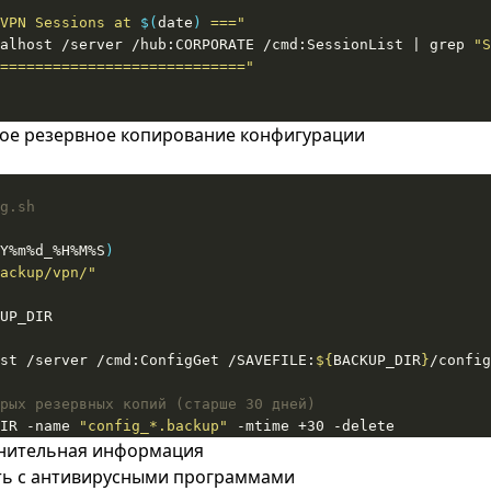
VPN Sessions at 
$(
date
)
 ==="
alhost /server /hub:CORPORATE /cmd:SessionList | grep 
"S
============================"
ое резервное копирование конфигурации
g.sh
Y%m%d_%H%M%S
)
ackup/vpn/"
st /server /cmd:ConfigGet /SAVEFILE:
${
BACKUP_DIR
}
/config
рых резервных копий (старше 30 дней)
IR -name 
"config_*.backup"
 -mtime +30 -delete
нительная информация
ь с антивирусными программами