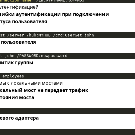
nnection Name"
 /ENCRYPTNAME:RC4-MD5
утентификацией
шибки аутентификации при подключении
туса пользователя
st /server /hub:MYHUB /cmd:UserGet john
 пользователя
t john /PASSWORD:newpassword
литик группы
 employees
емы с локальными мостами
кальный мост не передает трафик
стояния моста
евого адаптера