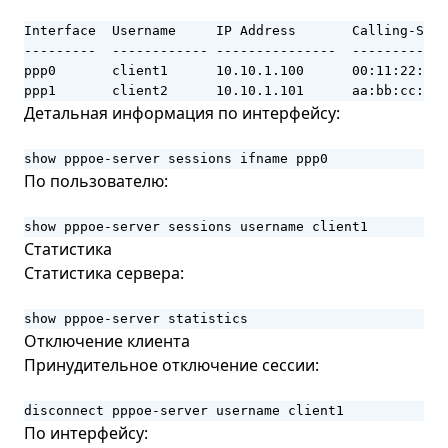
Interface  Username     IP Address       Calling-SID 
---------  ------------ ---------------  ------------
ppp0       client1      10.10.1.100      00:11:22:33:
ppp1       client2      10.10.1.101      aa:bb:cc:dd:
Детальная информация по интерфейсу:
show pppoe-server sessions ifname ppp0
По пользователю:
show pppoe-server sessions username client1
Статистика
Статистика сервера:
show pppoe-server statistics
Отключение клиента
Принудительное отключение сессии:
disconnect pppoe-server username client1
По интерфейсу: