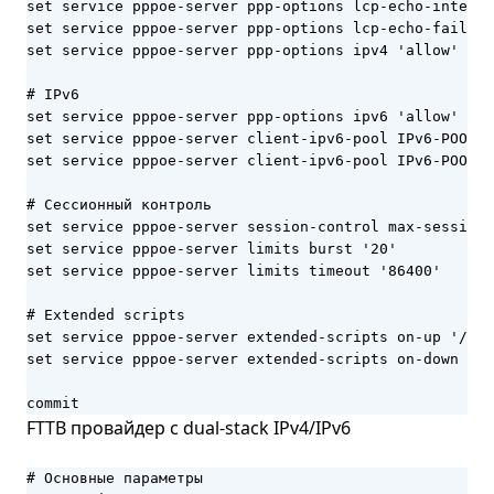
set service pppoe-server ppp-options lcp-echo-interva
set service pppoe-server ppp-options lcp-echo-failure
set service pppoe-server ppp-options ipv4 'allow'

# IPv6

set service pppoe-server ppp-options ipv6 'allow'

set service pppoe-server client-ipv6-pool IPv6-POOL p
set service pppoe-server client-ipv6-pool IPv6-POOL m
# Сессионный контроль

set service pppoe-server session-control max-sessions
set service pppoe-server limits burst '20'

set service pppoe-server limits timeout '86400'

# Extended scripts

set service pppoe-server extended-scripts on-up '/con
set service pppoe-server extended-scripts on-down '/c
commit
FTTB провайдер с dual-stack IPv4/IPv6
# Основные параметры
