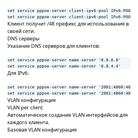
set service pppoe-server client-ipv6-pool IPv6-POOL-P
set service pppoe-server client-ipv6-pool IPv6-POOL-P
Клиент получит /48 префикс для использования в
своей сети.
DNS серверы
Указание DNS серверов для клиентов:
set service pppoe-server name-server '8.8.8.8'

set service pppoe-server name-server '8.8.4.4'
Для IPv6:
set service pppoe-server name-server '2001:4860:4860:
set service pppoe-server name-server '2001:4860:4860:
VLAN конфигурация
VLAN per client
Автоматическое создание VLAN интерфейсов для
каждого клиента.
Базовая VLAN конфигурация