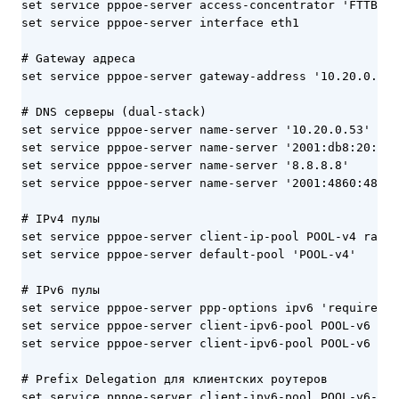
set service pppoe-server access-concentrator 'FTTB-IS
set service pppoe-server interface eth1

# Gateway адреса

set service pppoe-server gateway-address '10.20.0.1'

# DNS серверы (dual-stack)

set service pppoe-server name-server '10.20.0.53'

set service pppoe-server name-server '2001:db8:20::53
set service pppoe-server name-server '8.8.8.8'

set service pppoe-server name-server '2001:4860:4860:
# IPv4 пулы

set service pppoe-server client-ip-pool POOL-v4 range
set service pppoe-server default-pool 'POOL-v4'

# IPv6 пулы

set service pppoe-server ppp-options ipv6 'require'

set service pppoe-server client-ipv6-pool POOL-v6 pre
set service pppoe-server client-ipv6-pool POOL-v6 mas
# Prefix Delegation для клиентских роутеров

set service pppoe-server client-ipv6-pool POOL-v6-PD 