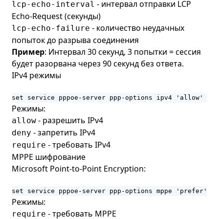
- интервал отправки LCP
lcp-echo-interval
Echo-Request (секунды)
- количество неудачных
lcp-echo-failure
попыток до разрыва соединения
Пример
: Интервал 30 секунд, 3 попытки = сессия
будет разорвана через 90 секунд без ответа.
IPv4 режимы
set service pppoe-server ppp-options ipv4 'allow'
Режимы:
- разрешить IPv4
allow
- запретить IPv4
deny
- требовать IPv4
require
MPPE шифрование
Microsoft Point-to-Point Encryption:
set service pppoe-server ppp-options mppe 'prefer'
Режимы:
- требовать MPPE
require