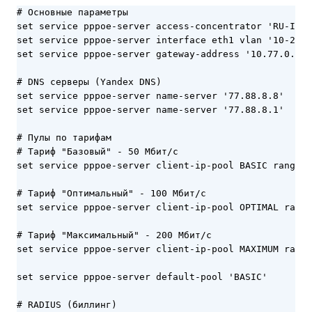
# Основные параметры

set service pppoe-server access-concentrator 'RU-ISP-
set service pppoe-server interface eth1 vlan '10-20'

set service pppoe-server gateway-address '10.77.0.1'

# DNS серверы (Yandex DNS)

set service pppoe-server name-server '77.88.8.8'

set service pppoe-server name-server '77.88.8.1'

# Пулы по тарифам

# Тариф "Базовый" - 50 Мбит/с

set service pppoe-server client-ip-pool BASIC range '
# Тариф "Оптимальный" - 100 Мбит/с

set service pppoe-server client-ip-pool OPTIMAL range
# Тариф "Максимальный" - 200 Мбит/с

set service pppoe-server client-ip-pool MAXIMUM range
set service pppoe-server default-pool 'BASIC'

# RADIUS (биллинг)
