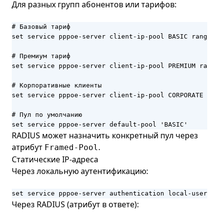
Для разных групп абонентов или тарифов:
# Базовый тариф

set service pppoe-server client-ip-pool BASIC range '
# Премиум тариф

set service pppoe-server client-ip-pool PREMIUM range
# Корпоративные клиенты

set service pppoe-server client-ip-pool CORPORATE ran
# Пул по умолчанию

set service pppoe-server default-pool 'BASIC'
RADIUS может назначить конкретный пул через
атрибут
.
Framed-Pool
Статические IP-адреса
Через локальную аутентификацию:
set service pppoe-server authentication local-users u
Через RADIUS (атрибут в ответе):