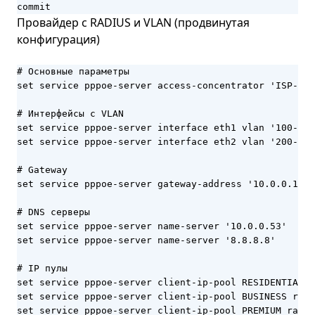
commit
Провайдер с RADIUS и VLAN (продвинутая
конфигурация)
# Основные параметры

set service pppoe-server access-concentrator 'ISP-Met
# Интерфейсы с VLAN

set service pppoe-server interface eth1 vlan '100-199
set service pppoe-server interface eth2 vlan '200-299
# Gateway

set service pppoe-server gateway-address '10.0.0.1'

# DNS серверы

set service pppoe-server name-server '10.0.0.53'

set service pppoe-server name-server '8.8.8.8'

# IP пулы

set service pppoe-server client-ip-pool RESIDENTIAL r
set service pppoe-server client-ip-pool BUSINESS rang
set service pppoe-server client-ip-pool PREMIUM range