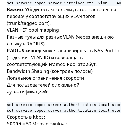
set service pppoe-server interface eth1 vlan '1-4094'
Важно
: Убедитесь, что коммутатор настроен на
передачу соответствующих VLAN тегов
(trunk/tagged port).
VLAN + IP pool mapping
Разные пулы для разных VLAN (через внешнюю
логику в RADIUS):
RADIUS сервер
может анализировать NAS-Port-Id
(содержит VLAN ID) и возвращать
соответствующий Framed-Pool атрибут.
Bandwidth Shaping (контроль полосы)
Локальное ограничение скорости
Для пользователей с локальной
аутентификацией:
set service pppoe-server authentication local-users u
set service pppoe-server authentication local-users u
Скорость в Kbps:
= 50 Mbps download
50000