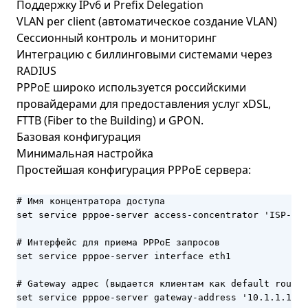
Поддержку IPv6 и Prefix Delegation
VLAN per client (автоматическое создание VLAN)
Сессионный контроль и мониторинг
Интеграцию с биллинговыми системами через
RADIUS
PPPoE широко используется российскими
провайдерами для предоставления услуг xDSL,
FTTB (Fiber to the Building) и GPON.
Базовая конфигурация
Минимальная настройка
Простейшая конфигурация PPPoE сервера:
# Имя концентратора доступа

set service pppoe-server access-concentrator 'ISP-AC-
# Интерфейс для приема PPPoE запросов

set service pppoe-server interface eth1

# Gateway адрес (выдается клиентам как default route)

set service pppoe-server gateway-address '10.1.1.1'
