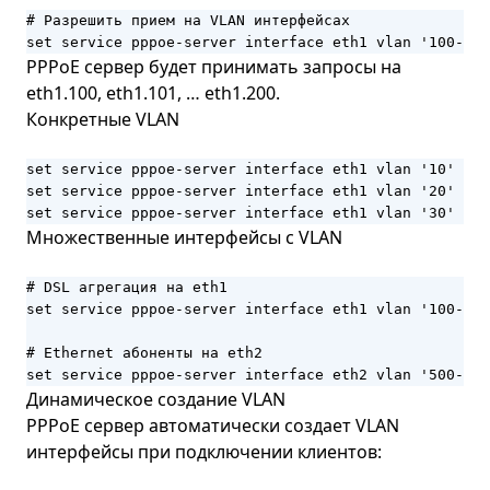
# Разрешить прием на VLAN интерфейсах

set service pppoe-server interface eth1 vlan '100-200
PPPoE сервер будет принимать запросы на
eth1.100, eth1.101, … eth1.200.
Конкретные VLAN
set service pppoe-server interface eth1 vlan '10'

set service pppoe-server interface eth1 vlan '20'

set service pppoe-server interface eth1 vlan '30'
Множественные интерфейсы с VLAN
# DSL агрегация на eth1

set service pppoe-server interface eth1 vlan '100-200
# Ethernet абоненты на eth2

set service pppoe-server interface eth2 vlan '500-600
Динамическое создание VLAN
PPPoE сервер автоматически создает VLAN
интерфейсы при подключении клиентов: