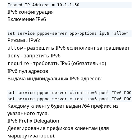
Framed-IP-Address = 10.1.1.50
IPv6 конфигурация
Включение IPv6
set service pppoe-server ppp-options ipv6 'allow'
Режимы IPv6:
- разрешить IPv6 если клиент запрашивает
allow
- запретить IPv6
deny
- требовать IPv6 (обязательно)
require
IPv6 пул адресов
Выдача индивидуальных IPv6 адресов:
set service pppoe-server client-ipv6-pool IPv6-POOL p
set service pppoe-server client-ipv6-pool IPv6-POOL m
Каждому клиенту будет выдан /64 префикс из
указанного пула.
IPv6 Prefix Delegation
Делегирование префиксов клиентам (для
маршрутизаторов):