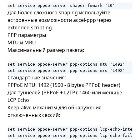
set service pppoe-server shaper fwmark '10'
Для более сложного shaping используйте
встроенные возможности accel-ppp через
extended scripting.
PPP параметры
MTU и MRU
Максимальный размер пакета:
set service pppoe-server ppp-options mtu '1492'

set service pppoe-server ppp-options mru '1492'
Стандартные значения:
PPPoE MTU: 1492 (1500 - 8 bytes PPPoE header)
Для туннелей (PPPoE + L2TP): 1460 или меньше
LCP Echo
Keep-alive механизм для обнаружения
отключенных сессий:
set service pppoe-server ppp-options lcp-echo-interva
set service pppoe-server ppp-options lcp-echo-failure