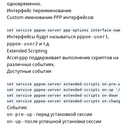
одновременно.
Интерфейс переименование
Custom именование PPP интерфейсов:
set service pppoe-server ppp-options interface-name '
Интерфейсы будут называться
,
pppoe-user1
и т.д.
pppoe-user2
Extended Scripting
Accel-ppp поддерживает выполнение скриптов на
различных событиях.
Доступные события
set service pppoe-server extended-scripts on-pre-up '
set service pppoe-server extended-scripts on-up '/con
set service pppoe-server extended-scripts on-down '/c
set service pppoe-server extended-scripts on-change '
События:
- перед установкой сессии
on-pre-up
- после успешной установки сессии
on-up