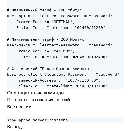
# Оптимальный тариф - 100 Мбит/с

user-optimal Cleartext-Password := "password"

    Framed-Pool := "OPTIMAL",

    Filter-Id := "rate-limit=102400/51200"

# Максимальный тариф - 200 Мбит/с

user-maximum Cleartext-Password := "password"

    Framed-Pool := "MAXIMUM",

    Filter-Id := "rate-limit=204800/102400"

# Статический IP для бизнес клиента

business-client Cleartext-Password := "password"

    Framed-IP-Address := "10.77.100.50",

    Filter-Id := "rate-limit=204800/102400"
Операционные команды
Просмотр активных сессий
Все сессии:
show pppoe-server sessions
Вывод: