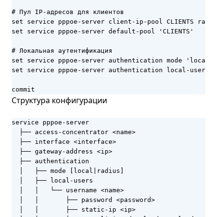
# Пул IP-адресов для клиентов

set service pppoe-server client-ip-pool CLIENTS range
set service pppoe-server default-pool 'CLIENTS'

# Локальная аутентификация

set service pppoe-server authentication mode 'local'

set service pppoe-server authentication local-users u
commit
Структура конфигурации
service pppoe-server

  ├── access-concentrator <name>

  ├── interface <interface>

  ├── gateway-address <ip>

  ├── authentication

  │   ├── mode [local|radius]

  │   ├── local-users

  │   │   └── username <name>

  │   │       ├── password <password>

  │   │       ├── static-ip <ip>
