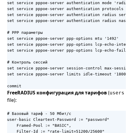
set service pppoe-server authentication mode 'radius'

set service pppoe-server authentication protocols msc
set service pppoe-server authentication radius server
set service pppoe-server authentication radius nas-id
# PPP параметры

set service pppoe-server ppp-options mtu '1492'

set service pppoe-server ppp-options lcp-echo-interva
set service pppoe-server ppp-options lcp-echo-failure
# Контроль сессий

set service pppoe-server session-control max-sessions
set service pppoe-server limits idle-timeout '1800'

commit
FreeRADIUS конфигурация для тарифов
(
users
file):
# Базовый тариф - 50 Мбит/с

user-basic Cleartext-Password := "password"

    Framed-Pool := "BASIC",

    Filter-Id := "rate-limit=51200/25600"
