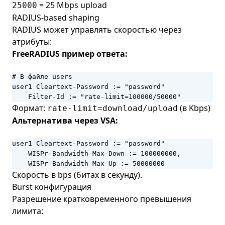
= 25 Mbps upload
25000
RADIUS-based shaping
RADIUS может управлять скоростью через
атрибуты:
FreeRADIUS пример ответа:
# В файле users

user1 Cleartext-Password := "password"

    Filter-Id := "rate-limit=100000/50000"
Формат:
(в Kbps)
rate-limit=download/upload
Альтернатива через VSA:
user1 Cleartext-Password := "password"

    WISPr-Bandwidth-Max-Down := 100000000,

    WISPr-Bandwidth-Max-Up := 50000000
Скорость в bps (битах в секунду).
Burst конфигурация
Разрешение кратковременного превышения
лимита: