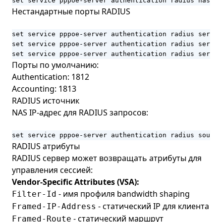
set service pppoe-server authentication radius nas-id
Нестандартные порты RADIUS
set service pppoe-server authentication radius server
set service pppoe-server authentication radius server
set service pppoe-server authentication radius server
Порты по умолчанию:
Authentication: 1812
Accounting: 1813
RADIUS источник
NAS IP-адрес для RADIUS запросов:
set service pppoe-server authentication radius sourc
RADIUS атрибуты
RADIUS сервер может возвращать атрибуты для
управления сессией:
Vendor-Specific Attributes (VSA):
- имя профиля bandwidth shaping
Filter-Id
- статический IP для клиента
Framed-IP-Address
- статический маршрут
Framed-Route