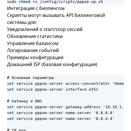
sudo chmod +x /config/scripts/pppoe-up.sh
Интеграция с биллингом
Скрипты могут вызывать API биллинговой
системы для:
Уведомлений о start/stop сессий
Обновления статистики
Управления балансом
Логирования событий
Примеры конфигурации
Домашний ISP (базовая конфигурация)
# Основные параметры

set service pppoe-server access-concentrator 'HomeISP
set service pppoe-server interface eth1

# Gateway и DNS

set service pppoe-server gateway-address '10.10.1.1'

set service pppoe-server name-server '8.8.8.8'

set service pppoe-server name-server '8.8.4.4'

# IP пул
