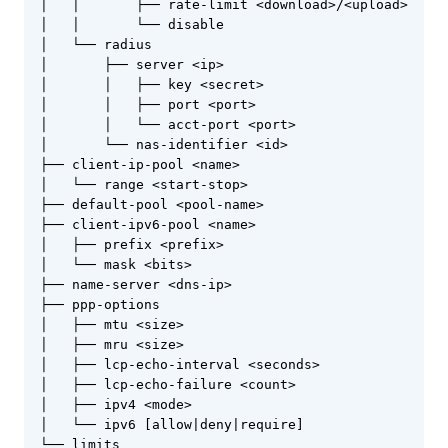
  │   │       ├── rate-limit <download>/<upload>

  │   │       └── disable

  │   └── radius

  │       ├── server <ip>

  │       │   ├── key <secret>

  │       │   ├── port <port>

  │       │   └── acct-port <port>

  │       └── nas-identifier <id>

  ├── client-ip-pool <name>

  │   └── range <start-stop>

  ├── default-pool <pool-name>

  ├── client-ipv6-pool <name>

  │   ├── prefix <prefix>

  │   └── mask <bits>

  ├── name-server <dns-ip>

  ├── ppp-options

  │   ├── mtu <size>

  │   ├── mru <size>

  │   ├── lcp-echo-interval <seconds>

  │   ├── lcp-echo-failure <count>

  │   ├── ipv4 <mode>

  │   └── ipv6 [allow|deny|require]

  └── limits
