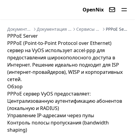
OpenNix
Контакты
Документация
Документация VyOS
Сервисы VyOS
PPPoE Server
PPPoE Server
PPPoE (Point-to-Point Protocol over Ethernet)
сервер на VyOS использует accel-ppp для
предоставления широкополосного доступа в
Интернет. Решение идеально подходит для ISP
(интернет-провайдеров), WISP и корпоративных
сетей.
Обзор
PPPoE сервер VyOS предоставляет:
Централизованную аутентификацию абонентов
(локальную и RADIUS)
Управление IP-адресами через пулы
Контроль полосы пропускания (bandwidth
shaping)