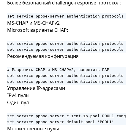
Более безопасный challenge-response протокол:
set service pppoe-server authentication protocols cha
MS-CHAP и MS-CHAPv2
Microsoft варианты CHAP:
set service pppoe-server authentication protocols msc
set service pppoe-server authentication protocols msc
Рекомендуемая конфигурация
# Разрешить CHAP и MS-CHAPv2, запретить PAP

set service pppoe-server authentication protocols cha
set service pppoe-server authentication protocols msc
Управление IP-адресами
IPv4 пулы
Один пул
set service pppoe-server client-ip-pool POOL1 range '
set service pppoe-server default-pool 'POOL1'
Множественные пулы