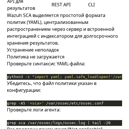
API для
REST API
CLI
CLI
результатов
Wazuh SCA выделяется простотой формата
политик (YAML), централизованным
распространением через сервер и встроенной
интеграцией с индексатором для долгосрочного
хранения результатов.
Устранение неполадок
Политика не загружается
Проверьте синтаксис YAML-файла:
python3 -c 
"import yaml; yaml.safe_load(open('/var/os
Убедитесь, что файл политики указан в
конфигурации:
grep -A5 
'<sca>'
 /var/ossec/etc/ossec.conf
Проверьте логи агента:
grep sca /var/ossec/logs/ossec.log | tail -20