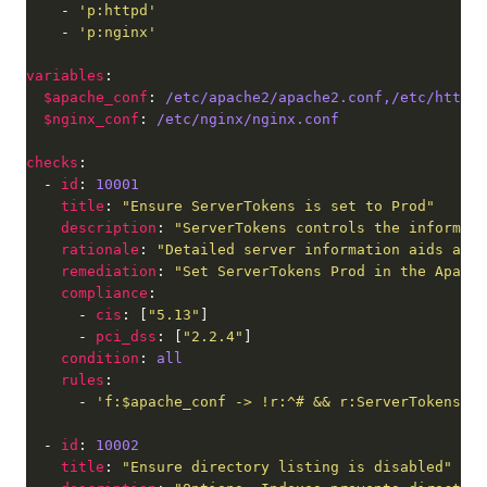
    - 
'p:httpd'
    - 
'p:nginx'
variables
$apache_conf
: 
/etc/apache2/apache2.conf,/etc/httpd/
$nginx_conf
: 
/etc/nginx/nginx.conf
checks
  - 
id
: 
10001
title
: 
"Ensure ServerTokens is set to Prod"
description
: 
"ServerTokens controls the informati
rationale
: 
"Detailed server information aids atta
remediation
: 
"Set ServerTokens Prod in the Apache
compliance
      - 
cis
: [
"5.13"
      - 
pci_dss
: [
"2.2.4"
condition
: 
all
rules
      - 
'f:$apache_conf -> !r:^# && r:ServerTokens\s+
  - 
id
: 
10002
title
: 
"Ensure directory listing is disabled"