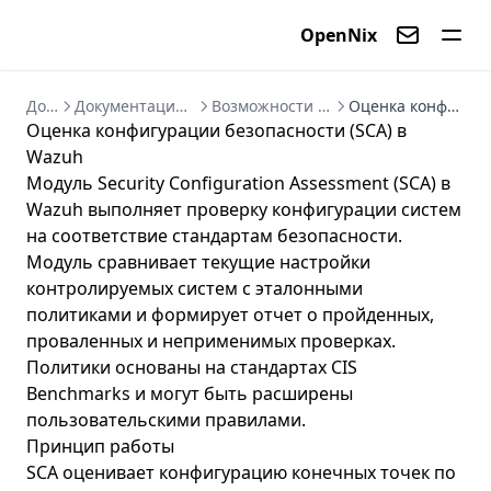
OpenNix
Контакты
Документация
Документация Wazuh 4.14 - руководство по SIEM/XDR
Возможности Wazuh 4.14 - модули защиты и анализа
Оценка конфигурации безопасности (SCA) в Wazuh
Оценка конфигурации безопасности (SCA) в
Wazuh
Модуль Security Configuration Assessment (SCA) в
Wazuh выполняет проверку конфигурации систем
на соответствие стандартам безопасности.
Модуль сравнивает текущие настройки
контролируемых систем с эталонными
политиками и формирует отчет о пройденных,
проваленных и неприменимых проверках.
Политики основаны на стандартах CIS
Benchmarks и могут быть расширены
пользовательскими правилами.
Принцип работы
SCA оценивает конфигурацию конечных точек по