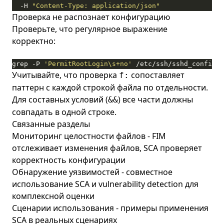
  -H 
"Content-Type: application/json"
Проверка не распознает конфигурацию
Проверьте, что регулярное выражение
корректно:
grep -P 
'PermitRootLogin\s+no'
 /etc/ssh/sshd_config
Учитывайте, что проверка
сопоставляет
f:
паттерн с каждой строкой файла по отдельности.
Для составных условий (
) все части должны
&&
совпадать в одной строке.
Связанные разделы
Мониторинг целостности файлов
- FIM
отслеживает изменения файлов, SCA проверяет
корректность конфигурации
Обнаружение уязвимостей
- совместное
использование SCA и vulnerability detection для
комплексной оценки
Сценарии использования
- примеры применения
SCA в реальных сценариях