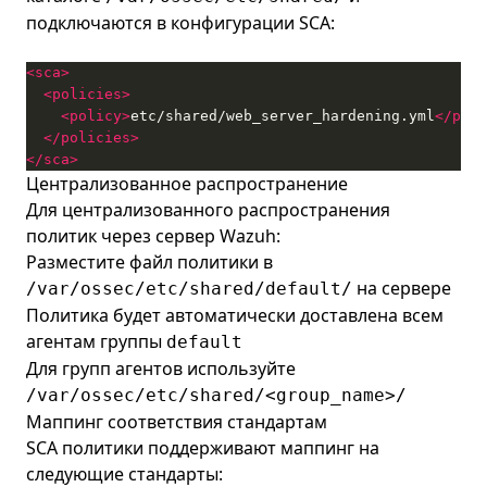
подключаются в конфигурации SCA:
<sca>
<policies>
<policy>
etc/shared/web_server_hardening.yml
</poli
</policies>
</sca>
Централизованное распространение
Для централизованного распространения
политик через сервер Wazuh:
Разместите файл политики в
на сервере
/var/ossec/etc/shared/default/
Политика будет автоматически доставлена всем
агентам группы
default
Для групп агентов используйте
/var/ossec/etc/shared/<group_name>/
Маппинг соответствия стандартам
SCA политики поддерживают маппинг на
следующие стандарты: