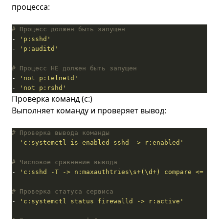
процесса:
# Процесс должен быть запущен
- 
'p:sshd'
- 
'p:auditd'
# Процесс НЕ должен быть запущен
- 
'not p:telnetd'
- 
'not p:rshd'
Проверка команд (c:)
Выполняет команду и проверяет вывод:
# Проверка вывода команды
- 
'c:systemctl is-enabled sshd -> r:enabled'
# Числовое сравнение вывода
- 
'c:sshd -T -> n:maxauthtries\s+(\d+) compare <= 4'
# Проверка статуса сервиса
- 
'c:systemctl status firewalld -> r:active'