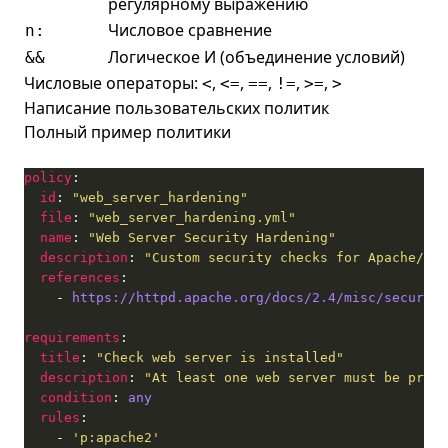
регулярному выражению
Числовое сравнение
n:
Логическое И (объединение условий)
&&
Числовые операторы:
,
,
,
,
,
<
<=
==
!=
>=
>
Написание пользовательских политик
Полный пример политики
policy
id
: 
"web_server_hardening"
file
: 
"web_server_hardening.yml"
name
: 
"Web Server Security Hardening"
description
: 
"Custom security checks for Apache/Ngi
references
    - 
https://httpd.apache.org/docs/2.4/misc/security
requirements
title
: 
"Check web server is installed"
description
: 
"At least one web server must be prese
condition
: 
any
rules
    - 
'p:apache2'