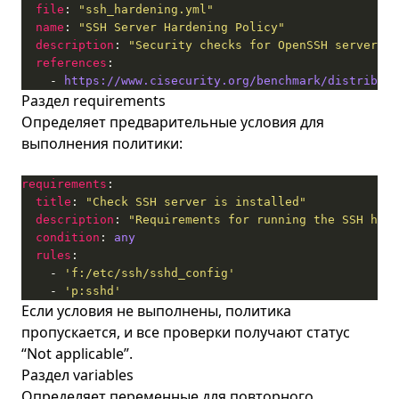
file
: 
"ssh_hardening.yml"
name
: 
"SSH Server Hardening Policy"
description
: 
"Security checks for OpenSSH server co
references
    - 
https://www.cisecurity.org/benchmark/distributi
Раздел requirements
Определяет предварительные условия для
выполнения политики:
requirements
title
: 
"Check SSH server is installed"
description
: 
"Requirements for running the SSH hard
condition
: 
any
rules
    - 
'f:/etc/ssh/sshd_config'
    - 
'p:sshd'
Если условия не выполнены, политика
пропускается, и все проверки получают статус
“Not applicable”.
Раздел variables
Определяет переменные для повторного