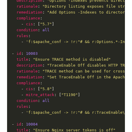
description
: 
"Options -Indexes prevents directory
rationale
: 
"Directory listing exposes file struct
remediation
: 
"Add Options -Indexes to directory c
compliance
      - 
cis
: [
"5.7"
condition
: 
all
rules
      - 
'f:$apache_conf -> !r:^# && r:Options.*-Index
  - 
id
: 
10003
title
: 
"Ensure TRACE method is disabled"
description
: 
"TraceEnable Off disables HTTP TRACE
rationale
: 
"TRACE method can be used for cross-si
remediation
: 
"Set TraceEnable Off in the Apache c
compliance
      - 
cis
: [
"5.8"
      - 
mitre_attack
: [
"T1190"
condition
: 
all
rules
      - 
'f:$apache_conf -> !r:^# && r:TraceEnable\s+O
  - 
id
: 
10004
title
: 
"Ensure Nginx server_tokens is off"