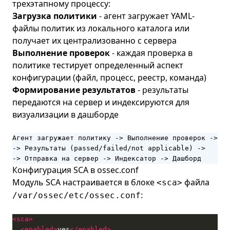
трехэтапному процессу:
Загрузка политики
- агент загружает YAML-
файлы политик из локального каталога или
получает их централизованно с сервера
Выполнение проверок
- каждая проверка в
политике тестирует определенный аспект
конфигурации (файл, процесс, реестр, команда)
Формирование результатов
- результаты
передаются на сервер и индексируются для
визуализации в дашборде
Агент загружает политику -> Выполнение проверок ->

-> Результаты (passed/failed/not applicable) ->

-> Отправка на сервер -> Индексатор -> Дашборд
Конфигурация SCA в ossec.conf
Модуль SCA настраивается в блоке
файла
<sca>
:
/var/ossec/etc/ossec.conf
<sca>
<enabled>
yes
</enabled>