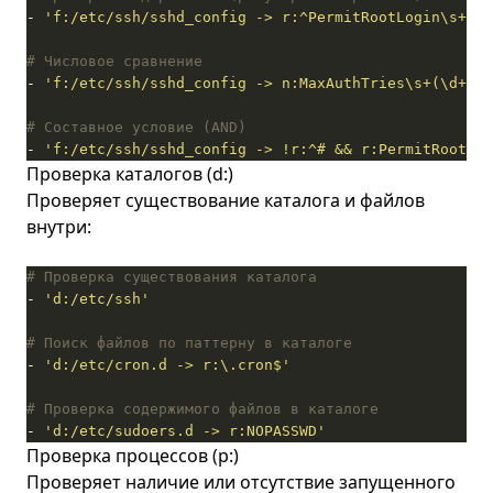
- 
'f:/etc/ssh/sshd_config -> r:^PermitRootLogin\s+no'
# Числовое сравнение
- 
'f:/etc/ssh/sshd_config -> n:MaxAuthTries\s+(\d+) c
# Составное условие (AND)
- 
'f:/etc/ssh/sshd_config -> !r:^# && r:PermitRootLog
Проверка каталогов (d:)
Проверяет существование каталога и файлов
внутри:
# Проверка существования каталога
- 
'd:/etc/ssh'
# Поиск файлов по паттерну в каталоге
- 
'd:/etc/cron.d -> r:\.cron$'
# Проверка содержимого файлов в каталоге
- 
'd:/etc/sudoers.d -> r:NOPASSWD'
Проверка процессов (p:)
Проверяет наличие или отсутствие запущенного