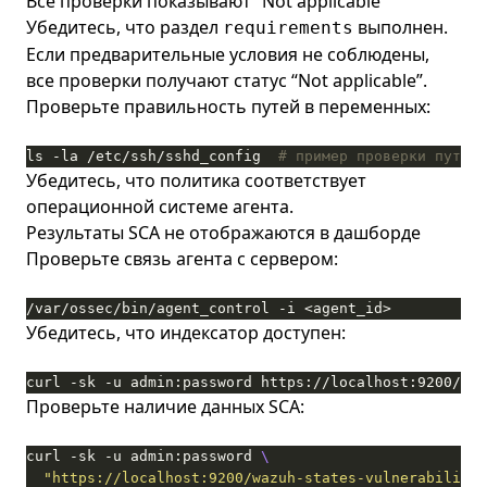
Все проверки показывают “Not applicable”
Убедитесь, что раздел
выполнен.
requirements
Если предварительные условия не соблюдены,
все проверки получают статус “Not applicable”.
Проверьте правильность путей в переменных:
ls -la /etc/ssh/sshd_config  
# пример проверки пути
Убедитесь, что политика соответствует
операционной системе агента.
Результаты SCA не отображаются в дашборде
Проверьте связь агента с сервером:
/var/ossec/bin/agent_control -i <agent_id>
Убедитесь, что индексатор доступен:
curl -sk -u admin:password https://localhost:9200/_ca
Проверьте наличие данных SCA:
curl -sk -u admin:password 
"https://localhost:9200/wazuh-states-vulnerabilitie