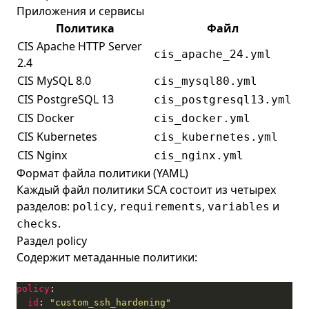
Приложения и сервисы
Политика
Файл
CIS Apache HTTP Server
cis_apache_24.yml
2.4
CIS MySQL 8.0
cis_mysql80.yml
CIS PostgreSQL 13
cis_postgresql13.yml
CIS Docker
cis_docker.yml
CIS Kubernetes
cis_kubernetes.yml
CIS Nginx
cis_nginx.yml
Формат файла политики (YAML)
Каждый файл политики SCA состоит из четырех
разделов:
,
,
и
policy
requirements
variables
.
checks
Раздел policy
Содержит метаданные политики:
policy
id
: 
"custom_ssh_hardening"