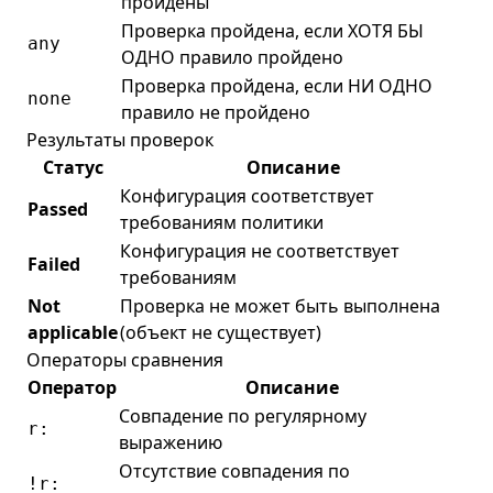
пройдены
Проверка пройдена, если ХОТЯ БЫ
any
ОДНО правило пройдено
Проверка пройдена, если НИ ОДНО
none
правило не пройдено
Результаты проверок
Статус
Описание
Конфигурация соответствует
Passed
требованиям политики
Конфигурация не соответствует
Failed
требованиям
Not
Проверка не может быть выполнена
applicable
(объект не существует)
Операторы сравнения
Оператор
Описание
Совпадение по регулярному
r:
выражению
Отсутствие совпадения по
!r: