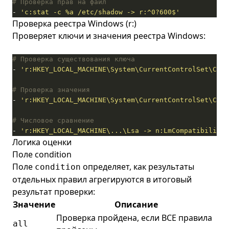
# Проверка прав на файл
- 
'c:stat -c %a /etc/shadow -> r:^0?600$'
Проверка реестра Windows (r:)
Проверяет ключи и значения реестра Windows:
# Проверка существования ключа
- 
'r:HKEY_LOCAL_MACHINE\System\CurrentControlSet\Cont
# Проверка значения
- 
'r:HKEY_LOCAL_MACHINE\System\CurrentControlSet\Con
# Числовое сравнение
- 
'r:HKEY_LOCAL_MACHINE\...\Lsa -> n:LmCompatibilityL
Логика оценки
Поле condition
Поле
определяет, как результаты
condition
отдельных правил агрегируются в итоговый
результат проверки:
Значение
Описание
Проверка пройдена, если ВСЕ правила
all