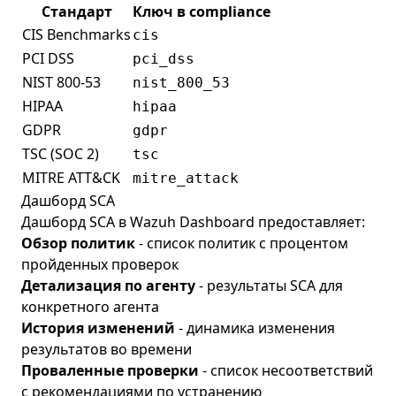
Стандарт
Ключ в compliance
CIS Benchmarks
cis
PCI DSS
pci_dss
NIST 800-53
nist_800_53
HIPAA
hipaa
GDPR
gdpr
TSC (SOC 2)
tsc
MITRE ATT&CK
mitre_attack
Дашборд SCA
Дашборд SCA в Wazuh Dashboard предоставляет:
Обзор политик
- список политик с процентом
пройденных проверок
Детализация по агенту
- результаты SCA для
конкретного агента
История изменений
- динамика изменения
результатов во времени
Проваленные проверки
- список несоответствий
с рекомендациями по устранению