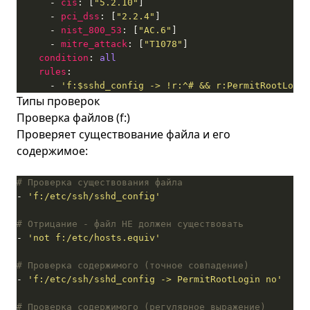
      - 
cis
: [
"5.2.10"
      - 
pci_dss
: [
"2.2.4"
      - 
nist_800_53
: [
"AC.6"
      - 
mitre_attack
: [
"T1078"
condition
: 
all
rules
      - 
'f:$sshd_config -> !r:^# && r:PermitRootLogin
Типы проверок
Проверка файлов (f:)
Проверяет существование файла и его
содержимое:
# Проверка существования файла
- 
'f:/etc/ssh/sshd_config'
# Отрицание - файл НЕ должен существовать
- 
'not f:/etc/hosts.equiv'
# Проверка содержимого (точное совпадение)
- 
'f:/etc/ssh/sshd_config -> PermitRootLogin no'
# Проверка содержимого (регулярное выражение)