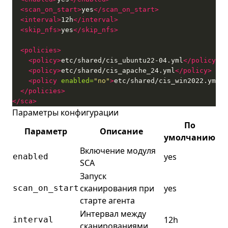
<scan_on_start>
yes
</scan_on_start>
<interval>
12h
</interval>
<skip_nfs>
yes
</skip_nfs>
<policies>
<policy>
etc/shared/cis_ubuntu22-04.yml
</policy>
<policy>
etc/shared/cis_apache_24.yml
</policy>
<policy
enabled=
"no"
>
etc/shared/cis_win2022.yml
</
</policies>
</sca>
Параметры конфигурации
По
Параметр
Описание
умолчанию
Включение модуля
yes
enabled
SCA
Запуск
сканирования при
yes
scan_on_start
старте агента
Интервал между
12h
interval
сканированиями