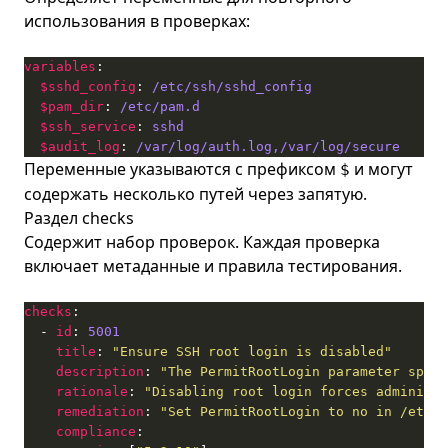
использования в проверках:
variables
$sshd_config
: 
/etc/ssh/sshd_config
$pam_dir
: 
/etc/pam.d
$ssh_service
: 
sshd
$audit_log
: 
/var/log/auth.log,/var/log/secure
Переменные указываются с префиксом
и могут
$
содержать несколько путей через запятую.
Раздел checks
Содержит набор проверок. Каждая проверка
включает метаданные и правила тестирования.
checks
  - 
id
: 
5001
title
: 
"Ensure SSH root login is disabled"
description
: 
"The PermitRootLogin parameter speci
rationale
: 
"Disabling root login forces administr
remediation
: 
"Set PermitRootLogin to no in /etc/s
compliance