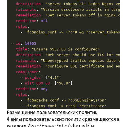
description
: 
"server_tokens off hides Nginx versi
rationale
: 
"Version disclosure assists in targete
remediation
: 
"Set server_tokens off in nginx.conf
condition
: 
all
rules
      - 
'f:$nginx_conf -> !r:^# && r:server_tokens\s+
  - 
id
: 
10005
title
: 
"Ensure SSL/TLS is configured"
description
: 
"Web server should use TLS for encry
rationale
: 
"Unencrypted traffic exposes data to i
remediation
: 
"Configure SSL certificate and enabl
compliance
      - 
pci_dss
: [
"4.1"
      - 
nist_800_53
: [
"SC.8"
condition
: 
any
rules
      - 
'f:$apache_conf -> r:SSLEngine\s+on'
      - 
'f:$nginx_conf -> r:ssl_certificate'
Размещение пользовательских политик
Файлы пользовательских политик размещаются в
каталоге
и
/var/ossec/etc/shared/