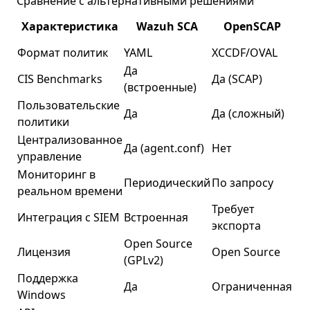
Сравнение с альтернативными решениями
Характеристика
Wazuh SCA
OpenSCAP
Формат политик
YAML
XCCDF/OVAL
She
Да
Да
CIS Benchmarks
Да (SCAP)
(встроенные)
(ч
Пользовательские
Да
Да (сложный)
Да
политики
Централизованное
Да (agent.conf)
Нет
Не
управление
Мониторинг в
По
Периодический
По запросу
реальном времени
за
Требует
Тр
Интеграция с SIEM
Встроенная
экспорта
эк
Open Source
Лицензия
Open Source
GP
(GPLv2)
Поддержка
Да
Ограниченная
Не
Windows