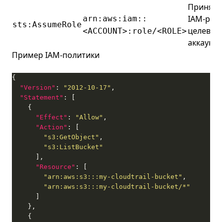
Приняти
IAM-рол
arn:aws:iam::
sts:AssumeRole
целевом
<ACCOUNT>:role/<ROLE>
аккаунте
Пример IAM-политики
"Version"
: 
"2012-10-17"
"Statement"
"Effect"
: 
"Allow"
"Action"
"s3:GetObject"
"s3:ListBucket"
"Resource"
"arn:aws:s3:::my-cloudtrail-bucket"
"arn:aws:s3:::my-cloudtrail-bucket/*"