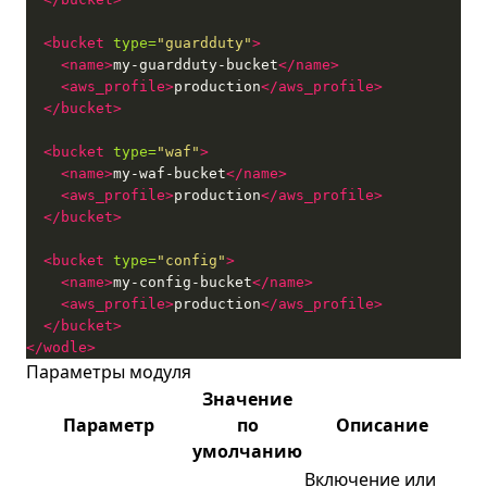
<bucket
type=
"guardduty"
>
<name>
my-guardduty-bucket
</name>
<aws_profile>
production
</aws_profile>
</bucket>
<bucket
type=
"waf"
>
<name>
my-waf-bucket
</name>
<aws_profile>
production
</aws_profile>
</bucket>
<bucket
type=
"config"
>
<name>
my-config-bucket
</name>
<aws_profile>
production
</aws_profile>
</bucket>
</wodle>
Параметры модуля
Значение
Параметр
по
Описание
умолчанию
Включение или