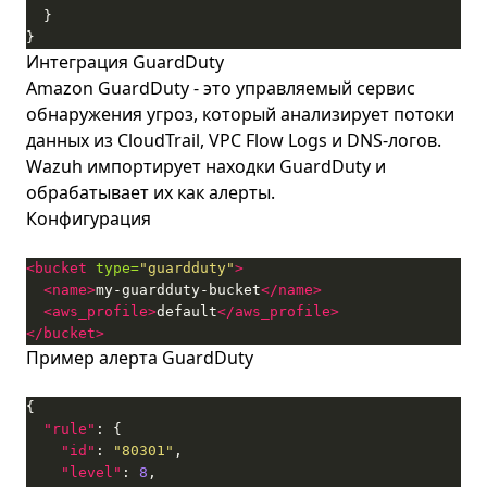
}
Интеграция GuardDuty
Amazon GuardDuty - это управляемый сервис
обнаружения угроз, который анализирует потоки
данных из CloudTrail, VPC Flow Logs и DNS-логов.
Wazuh импортирует находки GuardDuty и
обрабатывает их как алерты.
Конфигурация
<bucket
type=
"guardduty"
>
<name>
my-guardduty-bucket
</name>
<aws_profile>
default
</aws_profile>
</bucket>
Пример алерта GuardDuty
"rule"
"id"
: 
"80301"
"level"
: 
8