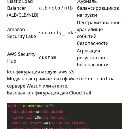
Elastic Load
Журналы
/
/
Balancer
балансировщиков
alb
clb
nlb
(ALB/CLB/NLB)
нагрузки
Централизованное
Amazon
хранилище
security_lake
Security Lake
событий
безопасности
Агрегация
AWS Security
результатов
custom
Hub
безопасности
Конфигурация модуля aws-s3
Модуль настраивается в файле
на
ossec.conf
сервере Wazuh или агенте.
Базовая конфигурация для CloudTrail
<wodle
name=
"aws-s3"
>
<disabled>
no
</disabled>
<interval>
10m
</interval>
<run_on_start>
yes
</run_on_start>
<skip_on_error>
yes
</skip_on_error>