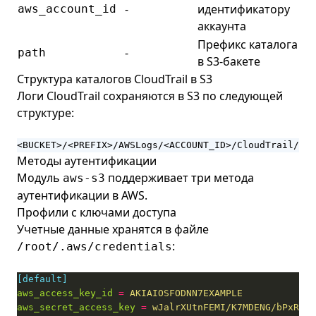
-
идентификатору
aws_account_id
аккаунта
Префикс каталога
-
path
в S3-бакете
Структура каталогов CloudTrail в S3
Логи CloudTrail сохраняются в S3 по следующей
структуре:
<BUCKET>/<PREFIX>/AWSLogs/<ACCOUNT_ID>/CloudTrail/<RE
Методы аутентификации
Модуль
поддерживает три метода
aws-s3
аутентификации в AWS.
Профили с ключами доступа
Учетные данные хранятся в файле
:
/root/.aws/credentials
[default]
aws_access_key_id
=
AKIAIOSFODNN7EXAMPLE
aws_secret_access_key
=
wJalrXUtnFEMI/K7MDENG/bPxRfiC