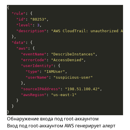
"rule"
"id"
: 
"80253"
"level"
: 
3
"description"
: 
"AWS CloudTrail: unauthorized API 
"data"
"aws"
"eventName"
: 
"DescribeInstances"
"errorCode"
: 
"AccessDenied"
"userIdentity"
"type"
: 
"IAMUser"
"userName"
: 
"suspicious-user"
"sourceIPAddress"
: 
"198.51.100.42"
"awsRegion"
: 
"us-east-1"
}
Обнаружение входа под root-аккаунтом
Вход под root-аккаунтом AWS генерирует алерт