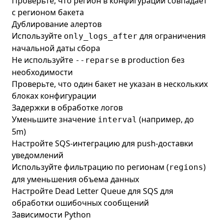
Проверьте, что регион в конфигурации совпадает
с регионом бакета
Дублирование алертов
Используйте
для ограничения
only_logs_after
начальной даты сбора
Не используйте
в production без
--reparse
необходимости
Проверьте, что один бакет не указан в нескольких
блоках конфигурации
Задержки в обработке логов
Уменьшите значение
(например, до
interval
5m)
Настройте SQS-интеграцию для push-доставки
уведомлений
Используйте фильтрацию по регионам (
)
regions
для уменьшения объема данных
Настройте Dead Letter Queue для SQS для
обработки ошибочных сообщений
Зависимости Python