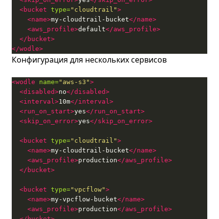
<bucket
type=
"cloudtrail"
>
<name>
my-cloudtrail-bucket
</name>
<aws_profile>
default
</aws_profile>
</bucket>
</wodle>
Конфигурация для нескольких сервисов
<wodle
name=
"aws-s3"
>
<disabled>
no
</disabled>
<interval>
10m
</interval>
<run_on_start>
yes
</run_on_start>
<skip_on_error>
yes
</skip_on_error>
<bucket
type=
"cloudtrail"
>
<name>
my-cloudtrail-bucket
</name>
<aws_profile>
production
</aws_profile>
</bucket>
<bucket
type=
"vpcflow"
>
<name>
my-vpcflow-bucket
</name>
<aws_profile>
production
</aws_profile>
</bucket>