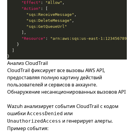
"Effect"
: 
"Allow"
"Action"
"sqs:ReceiveMessage"
"sqs:DeleteMessage"
"sqs:GetQueueUrl"
"Resource"
: 
"arn:aws:sqs:us-east-1:123456789012
}
Анализ CloudTrail
CloudTrail фиксирует все вызовы AWS API,
предоставляя полную картину действий
пользователей и сервисов в аккаунте.
Обнаружение несанкционированных вызовов API
Wazuh анализирует события CloudTrail с кодом
ошибки
или
AccessDenied
и генерирует алерты.
UnauthorizedAccess
Пример события: