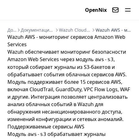
OpenNix
Контакты
Документация
Документация Wazuh 4.14 - руководство по SIEM/XDR
Wazuh Cloud Security - мониторинг облачных сред
Wazuh AWS - мониторинг сервисов Amazon Web Services
Wazuh AWS - мониторинг сервисов Amazon Web
Services
Wazuh обеспечивает мониторинг безопасности
Amazon Web Services через модуль
,
aws-s3
который собирает журналы из S3-бакетов и
обрабатывает события облачных сервисов AWS.
Модуль поддерживает более 15 сервисов AWS,
включая CloudTrail, GuardDuty, VPC Flow Logs, WAF
и другие. Интеграция позволяет централизовать
анализ облачных событий в Wazuh для
обнаружения несанкционированного доступа,
изменений конфигурации и сетевых аномалий.
Поддерживаемые сервисы AWS
Модуль
обрабатывает журналы
aws-s3