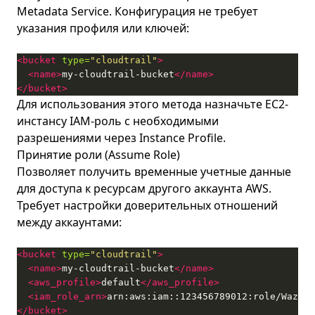
Metadata Service. Конфигурация не требует
указания профиля или ключей:
<bucket
type=
"cloudtrail"
>
<name>
my-cloudtrail-bucket
</name>
</bucket>
Для использования этого метода назначьте EC2-
инстансу IAM-роль с необходимыми
разрешениями через Instance Profile.
Принятие роли (Assume Role)
Позволяет получить временные учетные данные
для доступа к ресурсам другого аккаунта AWS.
Требует настройки доверительных отношений
между аккаунтами:
<bucket
type=
"cloudtrail"
>
<name>
my-cloudtrail-bucket
</name>
<aws_profile>
default
</aws_profile>
<iam_role_arn>
arn:aws:iam::123456789012:role/WazuhC
</bucket>