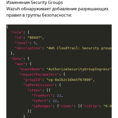
Изменения Security Groups
Wazuh обнаруживает добавление разрешающих
правил в группы безопасности:
"rule"
"id"
: 
"80447"
"level"
: 
5
"description"
: 
"AWS CloudTrail: Security group in
"data"
"aws"
"eventName"
: 
"AuthorizeSecurityGroupIngress"
"requestParameters"
"groupId"
: 
"sg-0a1b2c3d4e5f67890"
"ipPermissions"
"items"
"fromPort"
: 
22
"toPort"
: 
22
"ipRanges"
: {
"items"
: [{
"cidrIp"
: 
"0.0.0.