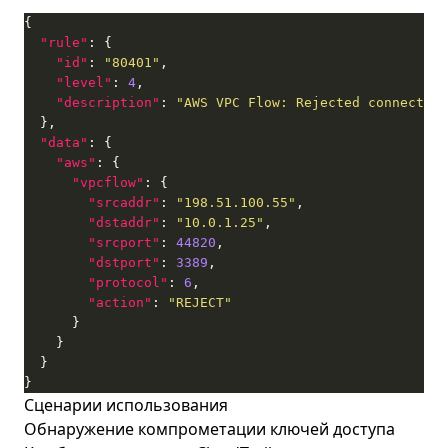
"rule"
"id"
: 
"80401"
"level"
: 
4
"description"
: 
"AWS VPC Flow: Rejected connection
"data"
"aws"
"vpcflow"
"srcaddr"
: 
"198.51.100.55"
"dstaddr"
: 
"10.0.1.25"
"srcport"
: 
44820
"dstport"
: 
3389
"protocol"
: 
6
"action"
: 
"REJECT"
}
Сценарии использования
Обнаружение компрометации ключей доступа