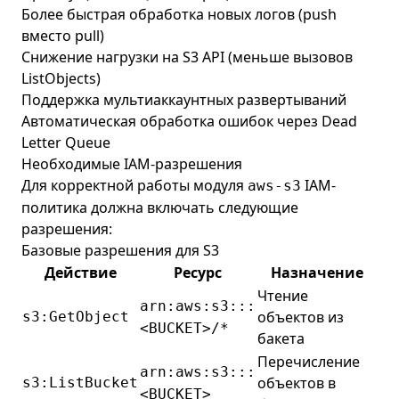
Более быстрая обработка новых логов (push
вместо pull)
Снижение нагрузки на S3 API (меньше вызовов
ListObjects)
Поддержка мультиаккаунтных развертываний
Автоматическая обработка ошибок через Dead
Letter Queue
Необходимые IAM-разрешения
Для корректной работы модуля
IAM-
aws-s3
политика должна включать следующие
разрешения:
Базовые разрешения для S3
Действие
Ресурс
Назначение
Чтение
arn:aws:s3:::
объектов из
s3:GetObject
<BUCKET>/*
бакета
Перечисление
arn:aws:s3:::
объектов в
s3:ListBucket
<BUCKET>