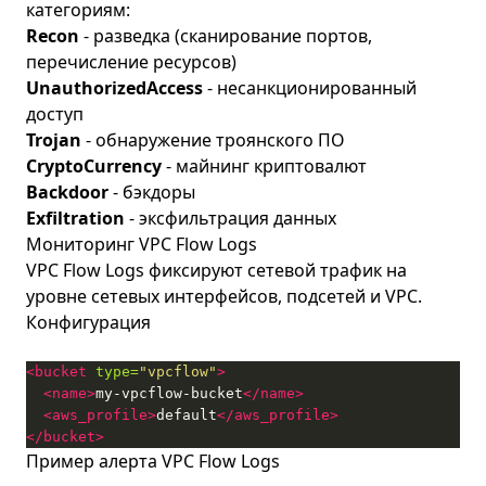
категориям:
Recon
- разведка (сканирование портов,
перечисление ресурсов)
UnauthorizedAccess
- несанкционированный
доступ
Trojan
- обнаружение троянского ПО
CryptoCurrency
- майнинг криптовалют
Backdoor
- бэкдоры
Exfiltration
- эксфильтрация данных
Мониторинг VPC Flow Logs
VPC Flow Logs фиксируют сетевой трафик на
уровне сетевых интерфейсов, подсетей и VPC.
Конфигурация
<bucket
type=
"vpcflow"
>
<name>
my-vpcflow-bucket
</name>
<aws_profile>
default
</aws_profile>
</bucket>
Пример алерта VPC Flow Logs