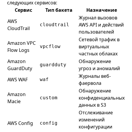
следующих сервисов:
Сервис
Тип бакета
Назначение
Журнал вызовов
AWS
AWS API и действий
cloudtrail
CloudTrail
пользователей
Сетевой трафик в
Amazon VPC
виртуальных
vpcflow
Flow Logs
частных облаках
Amazon
Обнаружение
guardduty
GuardDuty
угроз и аномалий
Журналы веб-
AWS WAF
waf
фаервола
Обнаружение
Amazon
конфиденциальных
custom
Macie
данных в S3
Отслеживание
изменений
AWS Config
config
конфигурации