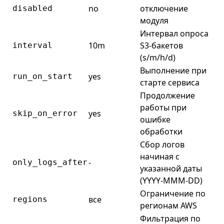
no
отключение
disabled
модуля
Интервал опроса
10m
S3-бакетов
interval
(s/m/h/d)
Выполнение при
yes
run_on_start
старте сервиса
Продолжение
работы при
yes
skip_on_error
ошибке
обработки
Сбор логов
начиная с
-
only_logs_after
указанной даты
(YYYY-MMM-DD)
Ограничение по
все
regions
регионам AWS
Фильтрация по