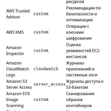
ресурсов
Рекомендации по
AWS Trusted
безопасности и
custom
Advisor
оптимизации
Операции с
AWS KMS
ключами
custom
шифрования
Оценка
Amazon
уязвимостей EC2-
custom
Inspector
инстансов
Amazon
Журналы
CloudWatch
приложений и
cloudwatch
Logs
системные логи
Amazon S3
Журналы доступа к
server_access
Server Access
S3-бакетам
Amazon ECR
Сканирование
Image
образов
custom
Scanning
контейнеров