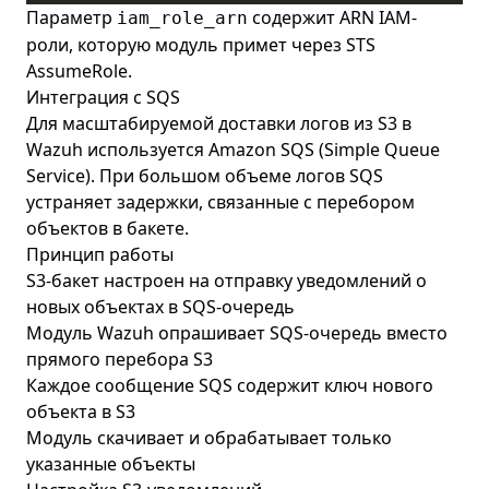
Параметр
содержит ARN IAM-
iam_role_arn
роли, которую модуль примет через STS
AssumeRole.
Интеграция с SQS
Для масштабируемой доставки логов из S3 в
Wazuh используется Amazon SQS (Simple Queue
Service). При большом объеме логов SQS
устраняет задержки, связанные с перебором
объектов в бакете.
Принцип работы
S3-бакет настроен на отправку уведомлений о
новых объектах в SQS-очередь
Модуль Wazuh опрашивает SQS-очередь вместо
прямого перебора S3
Каждое сообщение SQS содержит ключ нового
объекта в S3
Модуль скачивает и обрабатывает только
указанные объекты