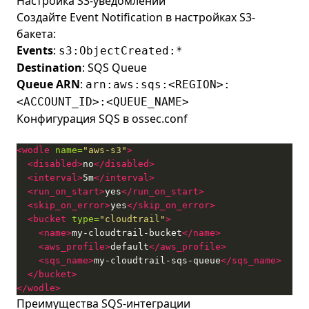
Настройка S3-уведомлений
Создайте Event Notification в настройках S3-
бакета:
Events
:
s3:ObjectCreated:*
Destination
: SQS Queue
Queue ARN
:
arn:aws:sqs:<REGION>:
<ACCOUNT_ID>:<QUEUE_NAME>
Конфигурация SQS в ossec.conf
<wodle
name=
"aws-s3"
>
<disabled>
no
</disabled>
<interval>
5m
</interval>
<run_on_start>
yes
</run_on_start>
<skip_on_error>
yes
</skip_on_error>
<bucket
type=
"cloudtrail"
>
<name>
my-cloudtrail-bucket
</name>
<aws_profile>
default
</aws_profile>
<sqs_name>
my-cloudtrail-sqs-queue
</sqs_name>
</bucket>
</wodle>
Преимущества SQS-интеграции