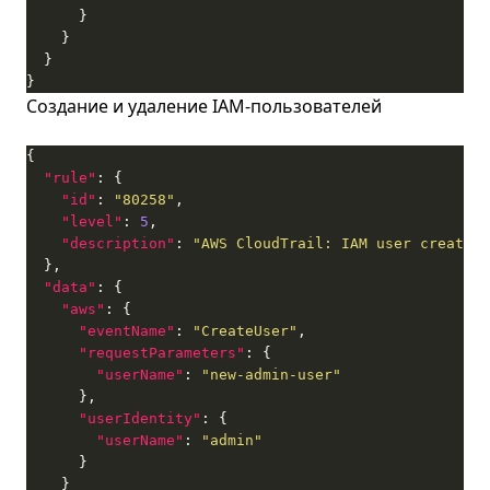
}
Создание и удаление IAM-пользователей
"rule"
"id"
: 
"80258"
"level"
: 
5
"description"
: 
"AWS CloudTrail: IAM user created"
"data"
"aws"
"eventName"
: 
"CreateUser"
"requestParameters"
"userName"
: 
"new-admin-user"
"userIdentity"
"userName"
: 
"admin"