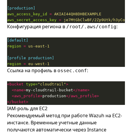
[production]
aws_access_key_id
=
AKIAI44QH8DHBEXAMPLE
aws_secret_access_key
=
je7MtGbClwBF/2Zp9Utk/h3yCo8nv
Конфигурация региона в
:
/root/.aws/config
[default]
region
=
us-east-1
[profile production]
region
=
eu-west-1
Ссылка на профиль в
:
ossec.conf
<bucket
type=
"cloudtrail"
>
<name>
my-cloudtrail-bucket
</name>
<aws_profile>
production
</aws_profile>
</bucket>
IAM-роль для EC2
Рекомендуемый метод при работе Wazuh на EC2-
инстансе. Временные учетные данные
получаются автоматически через Instance