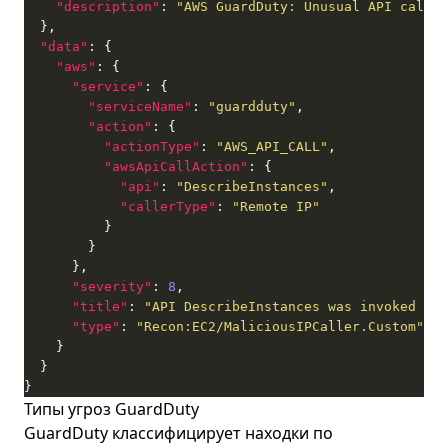
"description"
: 
"AWS GuardDuty: Unusual API call f
"data"
"aws"
"service"
"serviceName"
: 
"guardduty"
"action"
"actionType"
: 
"AWS_API_CALL"
"awsApiCallAction"
"api"
: 
"DescribeInstances"
"callerType"
: 
"Remote IP"
"severity"
: 
8
"title"
: 
"API DescribeInstances was invoked fro
"type"
: 
"Recon:EC2/MaliciousIPCaller.Custom"
}
Типы угроз GuardDuty
GuardDuty классифицирует находки по