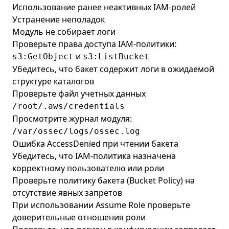
Использование ранее неактивных IAM-ролей
Устранение неполадок
Модуль не собирает логи
Проверьте права доступа IAM-политики:
и
s3:GetObject
s3:ListBucket
Убедитесь, что бакет содержит логи в ожидаемой
структуре каталогов
Проверьте файл учетных данных
/root/.aws/credentials
Просмотрите журнал модуля:
/var/ossec/logs/ossec.log
Ошибка AccessDenied при чтении бакета
Убедитесь, что IAM-политика назначена
корректному пользователю или роли
Проверьте политику бакета (Bucket Policy) на
отсутствие явных запретов
При использовании Assume Role проверьте
доверительные отношения роли