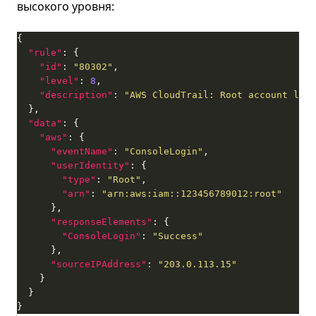
высокого уровня:
"rule"
"id"
: 
"80302"
"level"
: 
8
"description"
: 
"AWS CloudTrail: Root account logi
"data"
"aws"
"eventName"
: 
"ConsoleLogin"
"userIdentity"
"type"
: 
"Root"
"arn"
: 
"arn:aws:iam::123456789012:root"
"responseElements"
"ConsoleLogin"
: 
"Success"
"sourceIPAddress"
: 
"203.0.113.15"
}