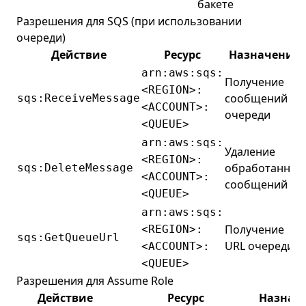
бакете
Разрешения для SQS (при использовании
очереди)
Действие
Ресурс
Назначение
arn:aws:sqs:
Получение
<REGION>:
сообщений из
sqs:ReceiveMessage
<ACCOUNT>:
очереди
<QUEUE>
arn:aws:sqs:
Удаление
<REGION>:
обработанных
sqs:DeleteMessage
<ACCOUNT>:
сообщений
<QUEUE>
arn:aws:sqs:
Получение
<REGION>:
sqs:GetQueueUrl
URL очереди
<ACCOUNT>:
<QUEUE>
Разрешения для Assume Role
Действие
Ресурс
Назнач