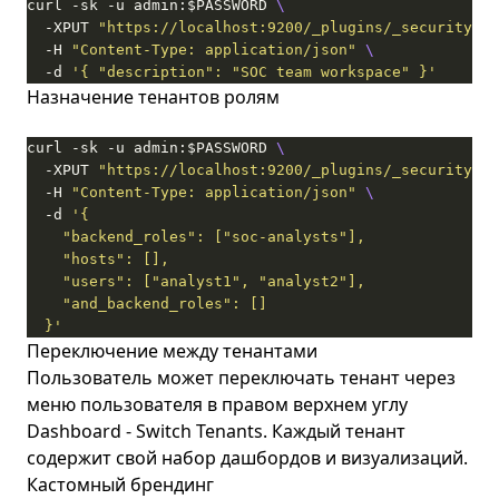
curl -sk -u admin:$PASSWORD 
  -XPUT 
"https://localhost:9200/_plugins/_security/ap
  -H 
"Content-Type: application/json"
  -d 
'{ "description": "SOC team workspace" }'
Назначение тенантов ролям
curl -sk -u admin:$PASSWORD 
  -XPUT 
"https://localhost:9200/_plugins/_security/ap
  -H 
"Content-Type: application/json"
  -d 
  }'
Переключение между тенантами
Пользователь может переключать тенант через
меню пользователя в правом верхнем углу
Dashboard - Switch Tenants. Каждый тенант
содержит свой набор дашбордов и визуализаций.
Кастомный брендинг