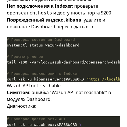
Нет подключения к Indexer
: проверьте
и доступность порта 9200
opensearch.hosts
Поврежденный индекс .kibana
: удалите и
позвольте Dashboard пересоздать его
# Проверка состояния Dashboard
# Просмотр логов
# Проверка подключения к Indexer
curl -sk -u kibanaserver:$PASSWORD 
"https://localhost
Wazuh API not reachable
Симптом
: ошибка “Wazuh API not reachable” в
модулях Dashboard.
Диагностика:
# Проверка доступности API
curl -sk -u wazuh-wui:$PASSWORD 