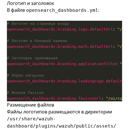
Логотип и заголовок
В файле
:
opensearch_dashboards.yml
# Логотип на странице входа
opensearch_dashboards.branding.logo.defaultUrl
: 
"/ui/
# Логотип в боковой панели
opensearch_dashboards.branding.mark.defaultUrl
: 
"/ui/
# Заголовок приложения
opensearch_dashboards.branding.applicationTitle
: 
"Sec
# Экран загрузки
opensearch_dashboards.branding.loadingLogo.defaultUrl
# Иконка favicon
opensearch_dashboards.branding.faviconUrl
: 
"/ui/custo
Размещение файлов
Файлы логотипов размещаются в директории
/usr/share/wazuh-
dashboard/plugins/wazuh/public/assets/