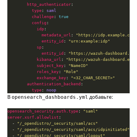
http_authenticator
type
: 
saml
challenge
: 
true
config
idp
metadata_url
: 
"https://idp.example.com/
entity_id
: 
"urn:example:idp"
sp
entity_id
: 
"https://wazuh-dashboard.exa
kibana_url
: 
"https://wazuh-dashboard.exam
subject_key
: 
"NameID"
roles_key
: 
"Role"
exchange_key
: 
"<32_CHAR_SECRET>"
authentication_backend
type
: 
noop
В
добавьте:
opensearch_dashboards.yml
opensearch_security.auth.type
: 
"saml"
server.xsrf.allowlist
  - 
"/_opendistro/_security/saml/acs"
  - 
"/_opendistro/_security/saml/acs/idpinitiated"
  - 
"/_opendistro/_security/saml/logout"