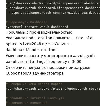
/usr/share/wazuh-dashboard/bin/opensearch-dashboards-
# Перезапуск Dashboard
systemctl restart wazuh-dashboard
Проблемы с производительностью
Увеличьте
память:
node.options
--max-old-
в
space-size=2048
/etc/wazuh-
dashboard/node.options
Уменьшите частоту мониторинга в
:
wazuh.yml
wazuh.monitoring.frequency: 3600
Отключите ненужные проверки при загрузке
Сброс пароля администратора
# Генерация хеша нового пароля
# Обновление internal_users.yml
# Применение изменений