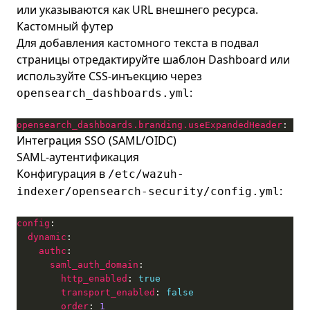
или указываются как URL внешнего ресурса.
Кастомный футер
Для добавления кастомного текста в подвал
страницы отредактируйте шаблон Dashboard или
используйте CSS-инъекцию через
:
opensearch_dashboards.yml
opensearch_dashboards.branding.useExpandedHeader
: 
fal
Интеграция SSO (SAML/OIDC)
SAML-аутентификация
Конфигурация в
/etc/wazuh-
:
indexer/opensearch-security/config.yml
config
dynamic
authc
saml_auth_domain
http_enabled
: 
true
transport_enabled
: 
false
order
: 
1