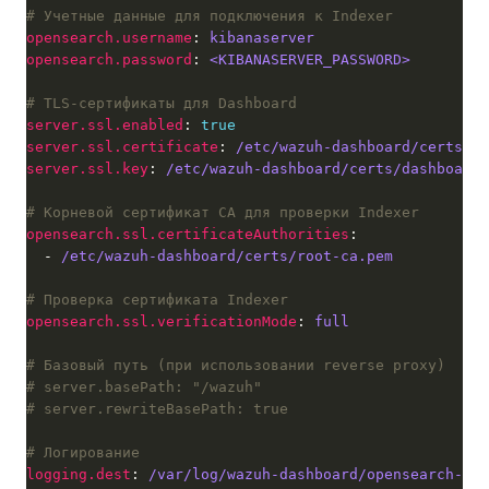
# Учетные данные для подключения к Indexer
opensearch.username
: 
kibanaserver
opensearch.password
: 
<KIBANASERVER_PASSWORD>
# TLS-сертификаты для Dashboard
server.ssl.enabled
: 
true
server.ssl.certificate
: 
/etc/wazuh-dashboard/certs/da
server.ssl.key
: 
/etc/wazuh-dashboard/certs/dashboard-
# Корневой сертификат CA для проверки Indexer
opensearch.ssl.certificateAuthorities
  - 
/etc/wazuh-dashboard/certs/root-ca.pem
# Проверка сертификата Indexer
opensearch.ssl.verificationMode
: 
full
# Базовый путь (при использовании reverse proxy)
# server.basePath: "/wazuh"
# server.rewriteBasePath: true
# Логирование
logging.dest
: 
/var/log/wazuh-dashboard/opensearch-das