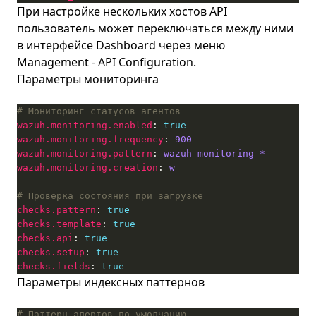
При настройке нескольких хостов API
пользователь может переключаться между ними
в интерфейсе Dashboard через меню
Management - API Configuration.
Параметры мониторинга
# Мониторинг статусов агентов
wazuh.monitoring.enabled
: 
true
wazuh.monitoring.frequency
: 
900
wazuh.monitoring.pattern
: 
wazuh-monitoring-*
wazuh.monitoring.creation
: 
w
# Проверка состояния при загрузке
checks.pattern
: 
true
checks.template
: 
true
checks.api
: 
true
checks.setup
: 
true
checks.fields
: 
true
Параметры индексных паттернов
# Паттерн алертов по умолчанию