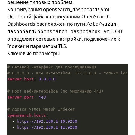
решение типовых проблем.
Конфигурация opensearch_dashboards.yml
Основной файл конфигурации OpenSearch
Dashboards расположен по пути
/etc/wazuh-
. Он
dashboard/opensearch_dashboards.yml
определяет сетевые настройки, подключение к
Indexer и параметры TLS.
Ключевые параметры
# Сетевой интерфейс для прослушивания
# 0.0.0.0 - все интерфейсы, 127.0.0.1 - только localh
server.host
: 
0.0.0.0
# Порт веб-интерфейса (по умолчанию 443)
server.port
: 
443
# Адреса узлов Wazuh Indexer
opensearch.hosts
  - 
https://192.168.1.10:9200
  - 
https://192.168.1.11:9200