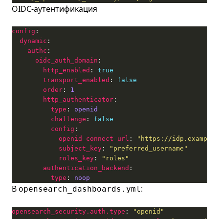
OIDC-аутентификация
config
dynamic
authc
oidc_auth_domain
http_enabled
: 
true
transport_enabled
: 
false
order
: 
1
http_authenticator
type
: 
openid
challenge
: 
false
config
openid_connect_url
: 
"https://idp.example.
subject_key
: 
"preferred_username"
roles_key
: 
"roles"
authentication_backend
type
: 
noop
В
:
opensearch_dashboards.yml
opensearch_security.auth.type
: 
"openid"