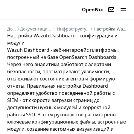
OpenNix
Контакты
Документация
Документация Wazuh 4.14 - руководство по SIEM/XDR
Инфраструктура Wazuh - кластеры, API и управление
Настройка Wazuh Dashboard - конфигурация и модули
Настройка Wazuh Dashboard - конфигурация и
модули
Wazuh Dashboard - веб-интерфейс платформы,
построенный на базе OpenSearch Dashboards.
Через него аналитики работают с алертами
безопасности, просматривают уязвимости,
отслеживают состояние агентов и формируют
отчеты. Правильная настройка Dashboard
определяет удобство повседневной работы с
SIEM - от скорости загрузки страниц до
доступности нужных модулей и корректной
работы SSO. В этом руководстве рассмотрены
ключевые конфигурационные файлы, встроенные
модули, создание кастомных визуализаций и