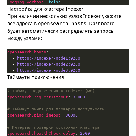
logging.verbose
: 
false
Настройка для кластера Indexer
При наличии нескольких узлов Indexer укажите
все адреса в
. Dashboard
opensearch.hosts
будет автоматически распределять запросы
между узлами:
opensearch.hosts
  - 
https://indexer-node1:9200
  - 
https://indexer-node2:9200
  - 
https://indexer-node3:9200
Таймауты подключения
# Таймаут подключения к Indexer (мс)
opensearch.requestTimeout
: 
30000
# Таймаут пинга для проверки доступности
opensearch.pingTimeout
: 
30000
# Интервал проверки состояния кластера
opensearch.healthCheck.delay
: 
2500