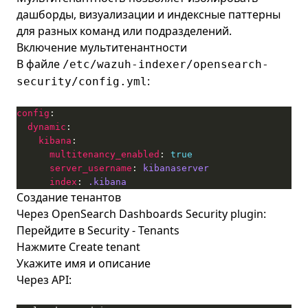
дашборды, визуализации и индексные паттерны
для разных команд или подразделений.
Включение мультитенантности
В файле
/etc/wazuh-indexer/opensearch-
:
security/config.yml
config
dynamic
kibana
multitenancy_enabled
: 
true
server_username
: 
kibanaserver
index
: 
.kibana
Создание тенантов
Через OpenSearch Dashboards Security plugin:
Перейдите в Security - Tenants
Нажмите Create tenant
Укажите имя и описание
Через API: