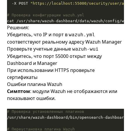
  -X POST 
"https://localhost:55000/security/user/auth
# Проверка конфигурации wazuh.yml
cat /usr/share/wazuh-dashboard/data/wazuh/config/wazu
Решения:
Убедитесь, что IP и порт в
wazuh.yml
соответствуют реальному адресу Wazuh Manager
Проверьте учетные данные
wazuh-wui
Убедитесь, что порт 55000 открыт между
Dashboard и Manager
При использовании HTTPS проверьте
сертификаты
Ошибки плагина Wazuh
Симптом
: модули Wazuh не отображаются или
показывают ошибки.
# Проверка установленных плагинов
# Переустановка плагина Wazuh