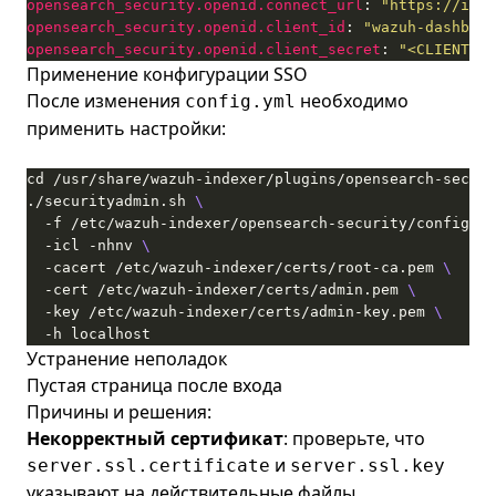
opensearch_security.openid.connect_url
: 
"https://idp.
opensearch_security.openid.client_id
: 
"wazuh-dashboar
opensearch_security.openid.client_secret
: 
"<CLIENT_SE
Применение конфигурации SSO
После изменения
необходимо
config.yml
применить настройки:
./securityadmin.sh 
  -f /etc/wazuh-indexer/opensearch-security/config.ym
  -icl -nhnv 
  -cacert /etc/wazuh-indexer/certs/root-ca.pem 
  -cert /etc/wazuh-indexer/certs/admin.pem 
  -key /etc/wazuh-indexer/certs/admin-key.pem 
  -h localhost
Устранение неполадок
Пустая страница после входа
Причины и решения:
Некорректный сертификат
: проверьте, что
и
server.ssl.certificate
server.ssl.key
указывают на действительные файлы