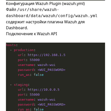
Конфигурация Wazuh Plugin (wazuh.yml)
Файл
/usr/share/wazuh-
dashboard/data/wazuh/config/wazuh.yml
содержит настройки плагина Wazuh для
Dashboard.
Подключение к Wazuh API
hosts
  - 
production
url
: 
https://192.168.1.5
port
: 
55000
username
: 
wazuh-wui
password
: 
<WUI_PASSWORD>
run_as
: 
false
  - 
staging
url
: 
https://10.0.0.5
port
: 
55000
username
: 
wazuh-wui
password
: 
<WUI_PASSWORD>
run_as
: 
false