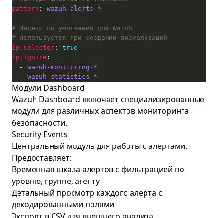
pattern
: 
wazuh-alerts-*
# Индекс по умолчанию для Wazuh
# Используется при создании визуализаций
ip.selector
: 
true
ip.ignore
  - 
wazuh-monitoring-*
  - 
wazuh-statistics-*
Модули Dashboard
Wazuh Dashboard включает специализированные
модули для различных аспектов мониторинга
безопасности.
Security Events
Центральный модуль для работы с алертами.
Предоставляет:
Временная шкала алертов с фильтрацией по
уровню, группе, агенту
Детальный просмотр каждого алерта с
декодированными полями
Экспорт в CSV для внешнего анализа