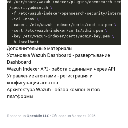
./securityadmin.sh 
  -f /etc/wazuh-indexer/opensearch-security/internal_
  -icl -nhnv 
  -cacert /etc/wazuh-indexer/certs/root-ca.pem 
  -cert /etc/wazuh-indexer/certs/admin.pem 
  -key /etc/wazuh-indexer/certs/admin-key.pem 
  -h localhost
Дополнительные материалы
Установка Wazuh Dashboard
- развертывание
Dashboard
Wazuh Indexer API
- работа с данными через API
Управление агентами
- регистрация и
конфигурация агентов
Архитектура Wazuh
- обзор компонентов
платформы
Проверено
OpenNix LLC
· Обновлено
8 апреля 2026