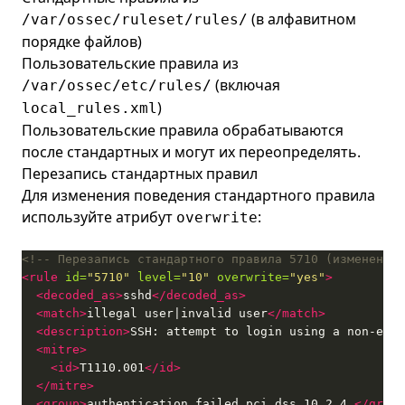
(в алфавитном
/var/ossec/ruleset/rules/
порядке файлов)
Пользовательские правила из
(включая
/var/ossec/etc/rules/
)
local_rules.xml
Пользовательские правила обрабатываются
после стандартных и могут их переопределять.
Перезапись стандартных правил
Для изменения поведения стандартного правила
используйте атрибут
:
overwrite
<!-- Перезапись стандартного правила 5710 (изменение 
<rule
id=
"5710"
level=
"10"
overwrite=
"yes"
>
<decoded_as>
sshd
</decoded_as>
<match>
illegal user|invalid user
</match>
<description>
SSH: attempt to login using a non-exis
<mitre>
<id>
T1110.001
</id>
</mitre>
<group>
authentication_failed,pci_dss_10.2.4,
</group