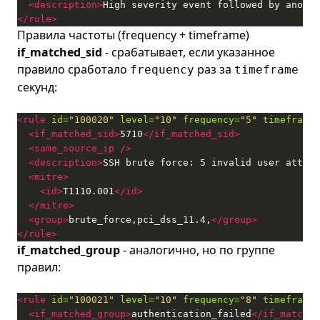
<description>
High severity event followed by anothe
</rule>
Правила частоты (frequency + timeframe)
if_matched_sid
- срабатывает, если указанное
правило сработало
раз за
frequency
timeframe
секунд:
<rule
id=
"100020"
level=
"10"
frequency=
"5"
timeframe=
<if_matched_sid>
5710
</if_matched_sid>
<same_source_ip
/>
<description>
SSH brute force: 5 invalid user attemp
<mitre>
<id>
T1110.001
</id>
</mitre>
<group>
brute_force,pci_dss_11.4,
</group>
</rule>
if_matched_group
- аналогично, но по группе
правил:
<rule
id=
"100021"
level=
"10"
frequency=
"8"
timeframe=
<if_matched_group>
authentication_failed
</if_matched