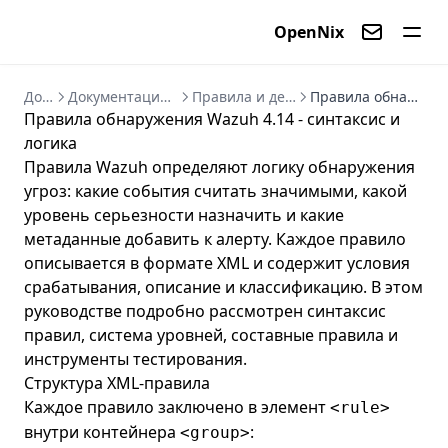
OpenNix
Контакты
Документация
Документация Wazuh 4.14 - руководство по SIEM/XDR
Правила и декодеры Wazuh 4.14 - анализ событий
Правила обнаружения Wazuh 4.14 - синтаксис и логика
Правила обнаружения Wazuh 4.14 - синтаксис и
логика
Правила Wazuh определяют логику обнаружения
угроз: какие события считать значимыми, какой
уровень серьезности назначить и какие
метаданные добавить к алерту. Каждое правило
описывается в формате XML и содержит условия
срабатывания, описание и классификацию. В этом
руководстве подробно рассмотрен синтаксис
правил, система уровней, составные правила и
инструменты тестирования.
Структура XML-правила
Каждое правило заключено в элемент
<rule>
внутри контейнера
:
<group>