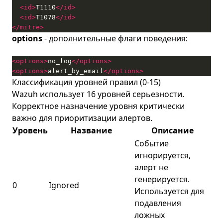
<id>
T1110
</id>
<id>
T1078
</id>
</mitre>
options
- дополнительные флаги поведения:
<options>
no_log
</options>
<options>
alert_by_email
</options>
Классификация уровней правил (0-15)
Wazuh использует 16 уровней серьезности.
Корректное назначение уровня критически
важно для приоритизации алертов.
Уровень
Название
Описание
Событие
игнорируется,
алерт не
генерируется.
0
Ignored
Используется для
подавления
ложных