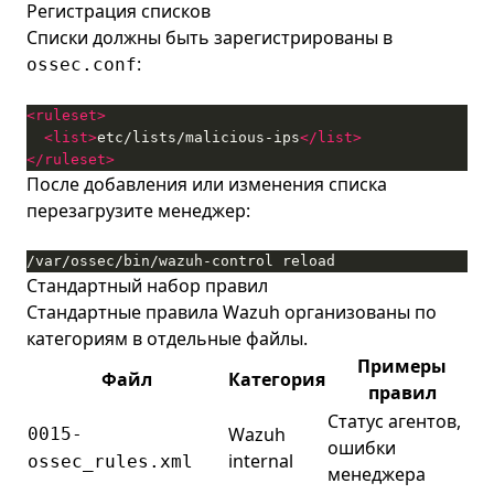
Регистрация списков
Списки должны быть зарегистрированы в
:
ossec.conf
<ruleset>
<list>
etc/lists/malicious-ips
</list>
</ruleset>
После добавления или изменения списка
перезагрузите менеджер:
/var/ossec/bin/wazuh-control reload
Стандартный набор правил
Стандартные правила Wazuh организованы по
категориям в отдельные файлы.
Примеры
Файл
Категория
правил
Статус агентов,
Wazuh
0015-
ошибки
internal
ossec_rules.xml
менеджера