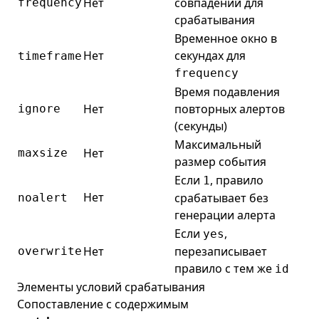
Нет
совпадений для
frequency
срабатывания
Временное окно в
Нет
секундах для
timeframe
frequency
Время подавления
Нет
повторных алертов
ignore
(секунды)
Максимальный
Нет
maxsize
размер события
Если
, правило
1
Нет
срабатывает без
noalert
генерации алерта
Если
,
yes
Нет
перезаписывает
overwrite
правило с тем же
id
Элементы условий срабатывания
Сопоставление с содержимым