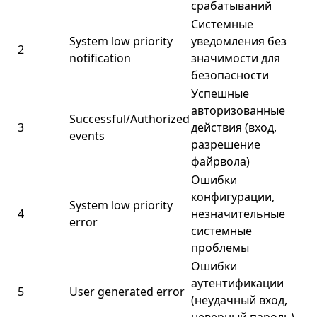
срабатываний
Системные
System low priority
уведомления без
2
notification
значимости для
безопасности
Успешные
авторизованные
Successful/Authorized
3
действия (вход,
events
разрешение
файрвола)
Ошибки
конфигурации,
System low priority
4
незначительные
error
системные
проблемы
Ошибки
аутентификации
5
User generated error
(неудачный вход,