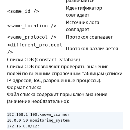
различается
Идентификатор
<same_id />
совпадает
Источник лога
<same_location />
совпадает
Протокол совпадает
<same_protocol />
<different_protocol
Протокол различается
/>
Списки CDB (Constant Database)
Списки CDB позволяют проверять значения
полей по внешним справочным таблицам (списки
IP-адресов, IoC, разрешенные процессы).
Формат списка
Файл списка содержит пары ключ:значение
(значение необязательно):
192.168.1.100:known_scanner

10.0.0.50:monitoring_system

172.16.0.0/12: