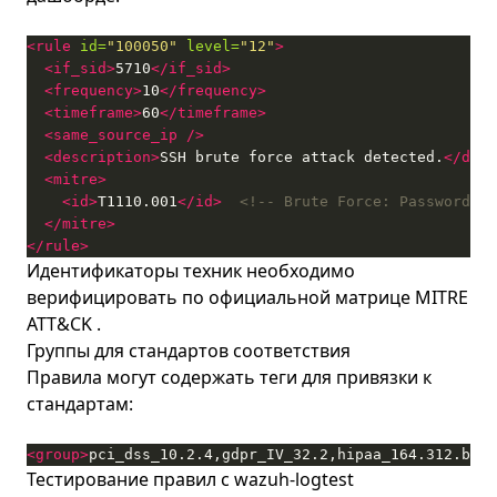
<rule
id=
"100050"
level=
"12"
>
<if_sid>
5710
</if_sid>
<frequency>
10
</frequency>
<timeframe>
60
</timeframe>
<same_source_ip
/>
<description>
SSH brute force attack detected.
</desc
<mitre>
<id>
T1110.001
</id>
<!-- Brute Force: Password Gu
</mitre>
</rule>
Идентификаторы техник необходимо
верифицировать по официальной
матрице MITRE
ATT&CK
.
Группы для стандартов соответствия
Правила могут содержать теги для привязки к
стандартам:
<group>
pci_dss_10.2.4,gdpr_IV_32.2,hipaa_164.312.b,ni
Тестирование правил с wazuh-logtest