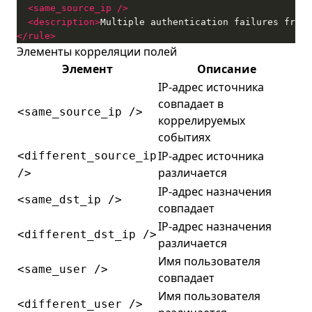
<same_source_ip
/>
<description>
Multiple authentication failures from 
</rule>
Элементы корреляции полей
Элемент
Описание
IP-адрес источника
совпадает в
<same_source_ip />
коррелируемых
событиях
IP-адрес источника
<different_source_ip
различается
/>
IP-адрес назначения
<same_dst_ip />
совпадает
IP-адрес назначения
<different_dst_ip />
различается
Имя пользователя
<same_user />
совпадает
Имя пользователя
<different_user />