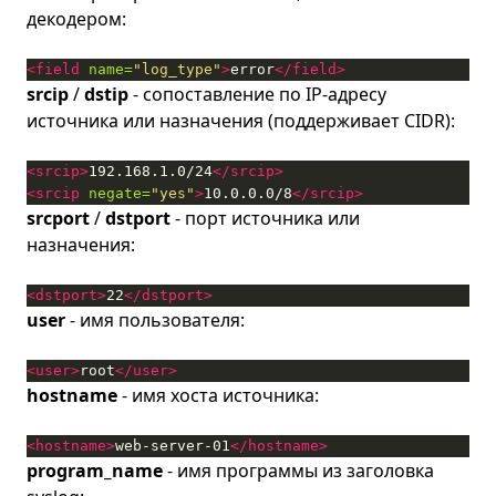
декодером:
<field
name=
"log_type"
>
error
</field>
srcip
/
dstip
- сопоставление по IP-адресу
источника или назначения (поддерживает CIDR):
<srcip>
192.168.1.0/24
</srcip>
<srcip
negate=
"yes"
>
10.0.0.0/8
</srcip>
srcport
/
dstport
- порт источника или
назначения:
<dstport>
22
</dstport>
user
- имя пользователя:
<user>
root
</user>
hostname
- имя хоста источника:
<hostname>
web-server-01
</hostname>
program_name
- имя программы из заголовка