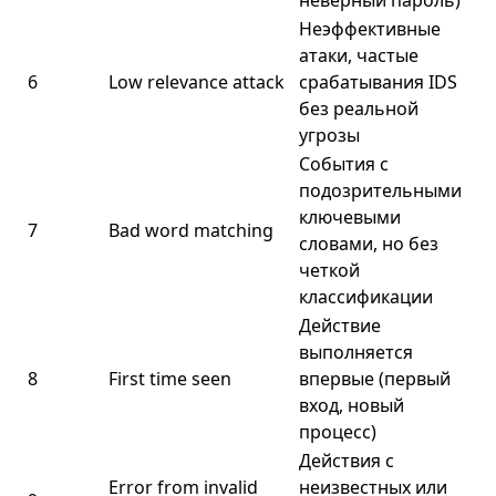
неверный пароль)
Неэффективные
атаки, частые
6
Low relevance attack
срабатывания IDS
без реальной
угрозы
События с
подозрительными
ключевыми
7
Bad word matching
словами, но без
четкой
классификации
Действие
выполняется
8
First time seen
впервые (первый
вход, новый
процесс)
Действия с
Error from invalid
неизвестных или