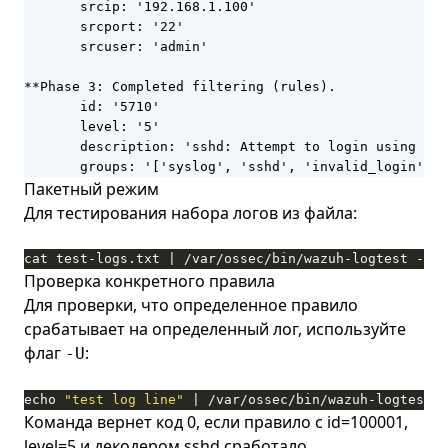
       srcip: '192.168.1.100'

       srcport: '22'

       srcuser: 'admin'

**Phase 3: Completed filtering (rules).

       id: '5710'

       level: '5'

       description: 'sshd: Attempt to login using a n
       groups: '['syslog', 'sshd', 'invalid_login', '
Пакетный режим
Для тестирования набора логов из файла:
cat test-logs.txt | /var/ossec/bin/wazuh-logtest -q
Проверка конкретного правила
Для проверки, что определенное правило
срабатывает на определенный лог, используйте
флаг
:
-U
echo 
"test log line"
 | /var/ossec/bin/wazuh-logtest -
Команда вернет код 0, если правило с id=100001,
level=5 и декодером sshd сработало.