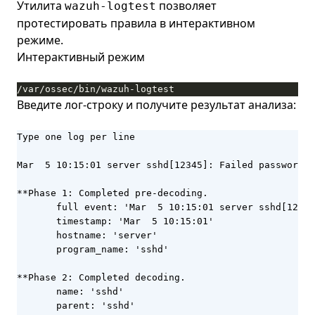
Утилита
позволяет
wazuh-logtest
протестировать правила в интерактивном
режиме.
Интерактивный режим
/var/ossec/bin/wazuh-logtest
Введите лог-строку и получите результат анализа:
Type one log per line

Mar  5 10:15:01 server sshd[12345]: Failed password f
**Phase 1: Completed pre-decoding.

       full event: 'Mar  5 10:15:01 server sshd[12345
       timestamp: 'Mar  5 10:15:01'

       hostname: 'server'

       program_name: 'sshd'

**Phase 2: Completed decoding.

       name: 'sshd'

       parent: 'sshd'
