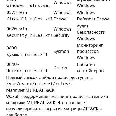
Windows
Windows
windows_rules.xml
Windows
Windows
0575-win-
Firewall
Defender Firewall
firewall_rules.xml
Аудит
Windows
0620-win-
безопасности
Security
security_rules.xml
Windows
Мониторинг
0800-
Sysmon
процессов
sysmon_rules.xml
Windows
События
0840-
Docker
контейнеров
docker_rules.xml
Полный список файлов правил доступен в
.
/var/ossec/ruleset/rules/
Маппинг MITRE ATT&CK
Wazuh поддерживает маппинг правил на техники
и тактики MITRE ATT&CK. Это позволяет
визуализировать покрытие матрицы ATT&CK в
дашборде.