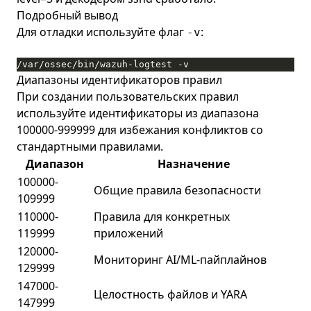
Подробный вывод
Для отладки используйте флаг
:
-v
/var/ossec/bin/wazuh-logtest -v
Диапазоны идентификаторов правил
При создании пользовательских правил
используйте идентификаторы из диапазона
100000-999999 для избежания конфликтов со
стандартными правилами.
Диапазон
Назначение
100000-
Общие правила безопасности
109999
110000-
Правила для конкретных
119999
приложений
120000-
Мониторинг AI/ML-пайплайнов
129999
147000-
Целостность файлов и YARA
147999