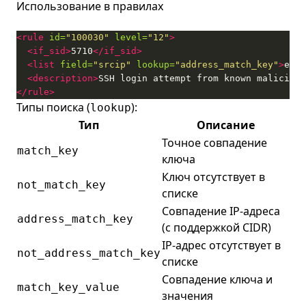
Использование в правилах
<rule
id=
"100030"
level=
"12"
>
<if_sid>
5710
</if_sid>
<list
field=
"srcip"
lookup=
"address_match_key"
>
etc/
<description>
SSH login attempt from known malicious
</rule>
Типы поиска (
):
lookup
Тип
Описание
Точное совпадение
match_key
ключа
Ключ отсутствует в
not_match_key
списке
Совпадение IP-адреса
address_match_key
(с поддержкой CIDR)
IP-адрес отсутствует в
not_address_match_key
списке
Совпадение ключа и
match_key_value
значения