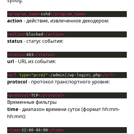
syslog:
<program_name>
sshd
</program_name>
action
- действие, извлеченное декодером:
<action>
blocked
</action>
status
- статус события:
<status>
403
</status>
url
- URL из события:
<url
type=
"pcre2"
>
/admin|/wp-login\.php
</url>
protocol
- протокол транспортного уровня:
<protocol>
TCP
</protocol>
Временные фильтры
time
- диапазон времени суток (формат hh:mm-
hh:mm):
<time>
22:00-06:00
</time>