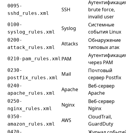
Аутентификация,
0095-
SSH
brute force,
sshd_rules.xml
invalid user
Системные
0100-
Syslog
события Linux
syslog_rules.xml
Обнаружение
0200-
Attacks
типовых атак
attack_rules.xml
Аутентификация
PAM
0210-pam_rules.xml
через PAM
Почтовый
0230-
Mail
сервер Postfix
postfix_rules.xml
Веб-сервер
0240-
Apache
Apache
apache_rules.xml
Веб-сервер
0250-
Nginx
Nginx
nginx_rules.xml
CloudTrail,
0350-
AWS
GuardDuty
amazon_rules.xml
Журнал событий
0470-