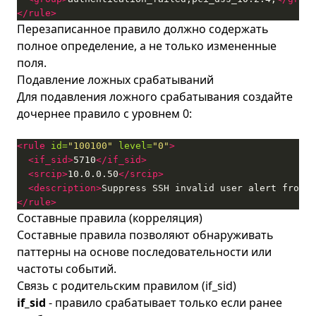
</rule>
Перезаписанное правило должно содержать
полное определение, а не только измененные
поля.
Подавление ложных срабатываний
Для подавления ложного срабатывания создайте
дочернее правило с уровнем 0:
<rule
id=
"100100"
level=
"0"
>
<if_sid>
5710
</if_sid>
<srcip>
10.0.0.50
</srcip>
<description>
Suppress SSH invalid user alert from m
</rule>
Составные правила (корреляция)
Составные правила позволяют обнаруживать
паттерны на основе последовательности или
частоты событий.
Связь с родительским правилом (if_sid)
if_sid
- правило срабатывает только если ранее