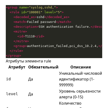
<group
name=
"syslog,sshd,"
>
<rule
id=
"100001"
level=
"5"
>
<decoded_as>
sshd
</decoded_as>
<match>
Failed password
</match>
<description>
SSH authentication failure.
</descrip
<mitre>
<id>
T1110
</id>
</mitre>
<group>
authentication_failed,pci_dss_10.2.4,
</gro
</rule>
</group>
Атрибуты элемента rule
Атрибут
Обязательный
Описание
Уникальный числовой
Да
идентификатор (1-
id
999999)
Уровень серьезности
Да
level
алерта (0-15)
Количество