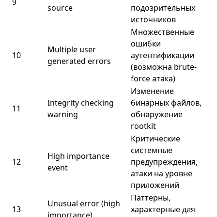
9
source
подозрительных
источников
Множественные
ошибки
Multiple user
10
аутентификации
generated errors
(возможна brute-
force атака)
Изменение
Integrity checking
бинарных файлов,
11
warning
обнаружение
rootkit
Критические
системные
High importance
12
предупреждения,
event
атаки на уровне
приложений
Паттерны,
Unusual error (high
13
характерные для
importance)