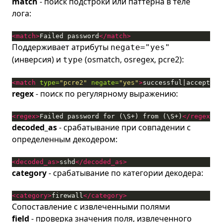
match
- поиск подстроки или паттерна в теле
лога:
<match>
Failed password
</match>
Поддерживает атрибуты
negate="yes"
(инверсия) и
(osmatch, osregex, pcre2):
type
<match
type=
"pcre2"
negate=
"yes"
>
successful|accepted
<
regex
- поиск по регулярному выражению:
<regex>
Failed password for (\S+) from (\S+)
</regex>
decoded_as
- срабатывание при совпадении с
определенным декодером:
<decoded_as>
sshd
</decoded_as>
category
- срабатывание по категории декодера:
<category>
firewall
</category>
Сопоставление с извлеченными полями
field
- проверка значения поля, извлеченного