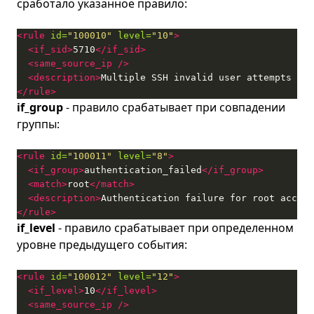
сработало указанное правило:
<rule
id=
"100010"
level=
"10"
>
<if_sid>
5710
</if_sid>
<same_source_ip
/>
<description>
Multiple SSH invalid user attempts fro
</rule>
if_group
- правило срабатывает при совпадении
группы:
<rule
id=
"100011"
level=
"8"
>
<if_group>
authentication_failed
</if_group>
<match>
root
</match>
<description>
Authentication failure for root accoun
</rule>
if_level
- правило срабатывает при определенном
уровне предыдущего события:
<rule
id=
"100012"
level=
"12"
>
<if_level>
10
</if_level>
<same_source_ip
/>