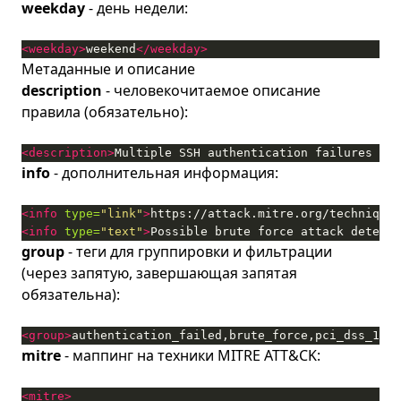
weekday
- день недели:
<weekday>
weekend
</weekday>
Метаданные и описание
description
- человекочитаемое описание
правила (обязательно):
<description>
Multiple SSH authentication failures fro
info
- дополнительная информация:
<info
type=
"link"
>
https://attack.mitre.org/techniques
<info
type=
"text"
>
Possible brute force attack detecte
group
- теги для группировки и фильтрации
(через запятую, завершающая запятая
обязательна):
<group>
authentication_failed,brute_force,pci_dss_10.2
mitre
- маппинг на техники MITRE ATT&CK:
<mitre>