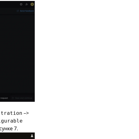
–>
stration
igurable
сунке 7.