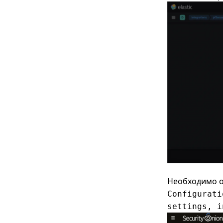
миграция
Правила файрвола pfSense -
создание и управление ими
Расписания правил
файрвола pfSense -
управление по времени
Необходимо о
Configurati
settings, i