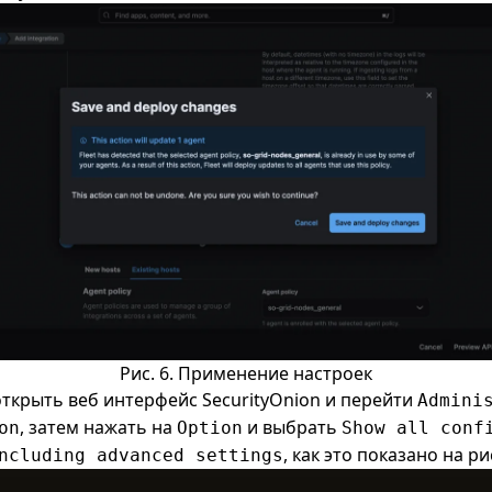
Рис. 6. Применение настроек
ткрыть веб интерфейс SecurityOnion и перейти
Admini
, затем нажать на
и выбрать
on
Option
Show all conf
, как это показано на ри
ncluding advanced settings