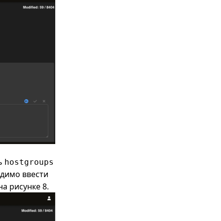
ть
hostgroups
одимо ввести
на рисунке 8.