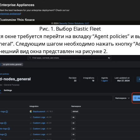
Рис. 1. Выбор Elastic Fleet
 окне требуется перейти на вкладку “Agent policies” и в
eneral”. Следующим шагом необходимо нажать кнопку “A
 Внешний вид окна представлен на рисунке 2.