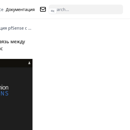
ce
Документация
⌘
K
Контакты
Интеграция pfSense c SecurityOnion
вязь между
йс