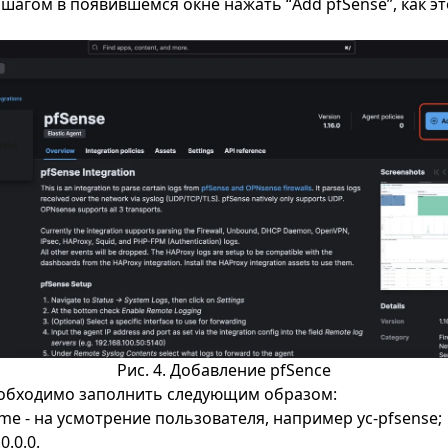
агом в появившемся окне нажать “Add pfSense”, как эт
Рис. 4. Добавление pfSence
обходимо заполнить следующим образом:
ame - на усмотрение пользователя, например yc-pfsense;
0.0.0.