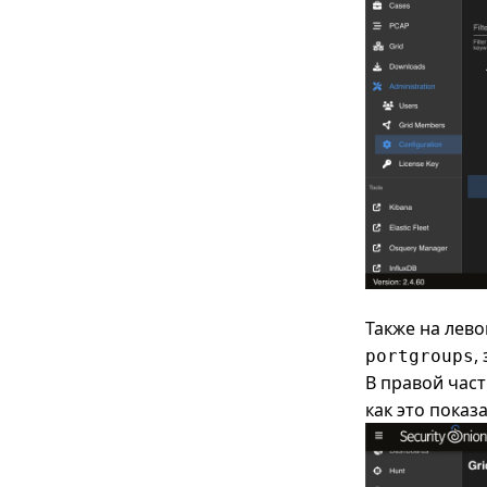
Также на лев
,
portgroups
В правой час
как это показа